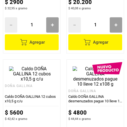
$
2900
$
20
.
200
$ 32,95
x
gramo
$ 40,08
x
gramo
Agregar
Agregar
DOÑA GALLINA
DOÑA GALLINA
Caldo DOÑA GALLINA 12 cubos
Caldo DOÑA GALLINA
x10,5 g c/u
desmenuzados pague 10 lleve 12
x108 g
$
5600
$
4800
$ 42,42
x
gramo
$ 44,44
x
gramo