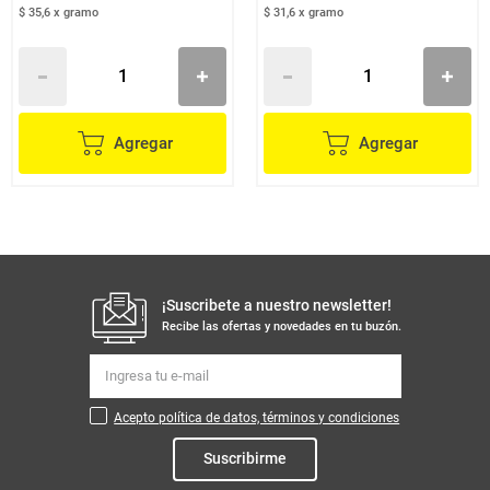
$ 35,6
x
gramo
$ 31,6
x
gramo
Agregar
Agregar
¡Suscribete a nuestro newsletter!
Recibe las ofertas y novedades en tu buzón.
Acepto política de datos, términos y condiciones
Suscribirme