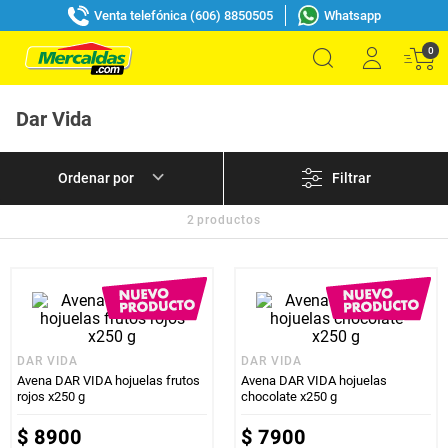
Venta telefónica (606) 8850505
Whatsapp
0
Dar Vida
Filtrar
2
productos
DAR VIDA
DAR VIDA
Avena DAR VIDA hojuelas frutos
Avena DAR VIDA hojuelas
rojos x250 g
chocolate x250 g
$
8900
$
7900