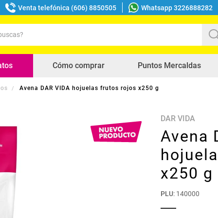
Venta telefónica (606) 8850505
Whatsapp 3226888282
uscas?
s buscados
atos
Cómo comprar
Puntos Mercaldas
dos
Avena DAR VIDA hojuelas frutos rojos x250 g
DAR VIDA
Avena 
hojuela
x250 g
PLU
:
140000