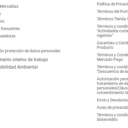
Política de Privac
 Mercaldas
Términos del Port
s
Términos Tienda V
nos
Términos y condi
 frecuentes
"Actividades come
vigentes"
oveedores
Garantías o Camb
Producto
ón protección de datos personales
Términos y Condi
ento interno de trabajo
Mercado Pago
ibilidad Ambiental
Términos y condi
"Descuentos de l
Autorización para
tratamiento de d
personales(Cláus
consentimiento 
Envío y Devoluci
Aviso de privacid
Términos y condi
Sistecredito