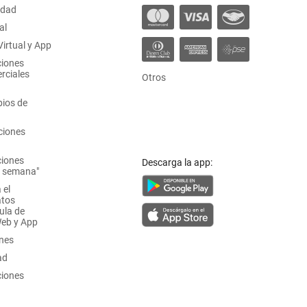
idad
al
irtual y App
ciones
rciales
Otros
ios de
ciones
ciones
Descarga la app:
a semana"
 el
atos
ula de
Web y App
ones
ad
ciones