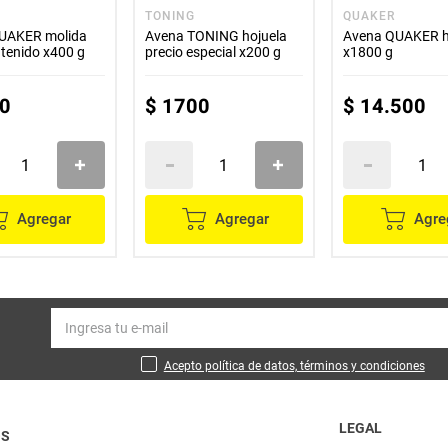
TONING
QUAKER
UAKER molida
Avena TONING hojuela
Avena QUAKER h
tenido x400 g
precio especial x200 g
x1800 g
0
$
1700
$
14
.
500
Agregar
Agregar
Agre
Acepto política de datos, términos y condiciones
LEGAL
OS