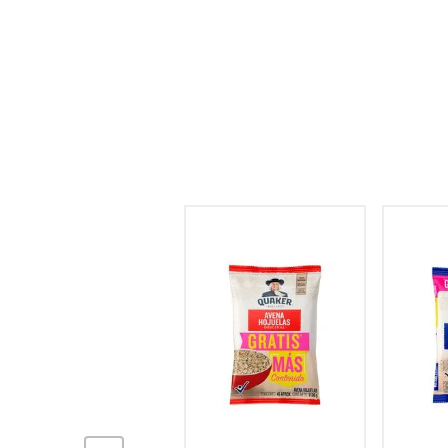
hogar
tecnología
moda
deportes
juguetería