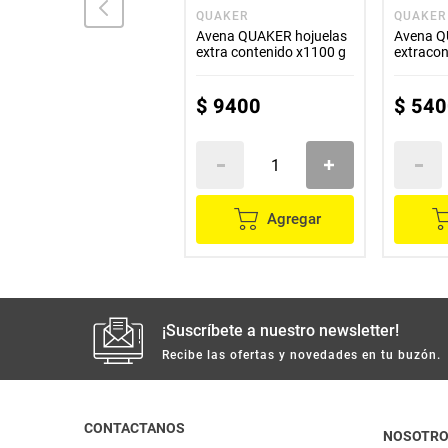
DE LA ABUELA
QUAKER
QUAKER
Avena DE LA ABUELA
Avena QUAKER hojuelas
Avena Q
hojuelas x500 g
extra contenido x1100 g
extracon
$
5100
$
9400
$
540
Agregar
Agregar
¡Suscríbete a nuestro newsletter!
Recibe las ofertas y novedades en tu buzón.
CONTACTANOS
NOSOTR