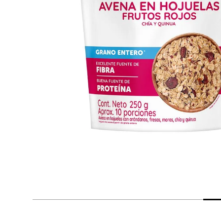
despensa
Arroz
Mantequilla
lácteos y refrigerados
vinos y licores
cuidado del bebé
mascotas
limpieza
cuidado personal
otros