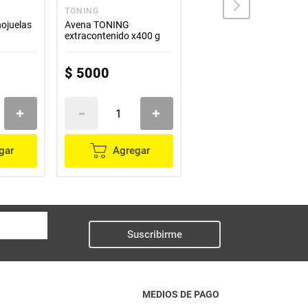
TONING
TONING
ojuelas
Avena TONING
Avena TONNIG molida
extracontenido x400 g
x200 g
$
5000
$
1700
gar
Agregar
Agregar
Suscribirme
MEDIOS DE PAGO