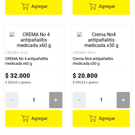
Agregar
Agregar
CREMA NO4
CREMA NO4
CREMA No 4 antipañalitis
Crema No4 antipañalitis
medicada x60 g
medicada x30 g
$
32
.
000
$
20
.
800
$ 533,33
x
gramo
$ 693,33
x
gramo
Agregar
Agregar