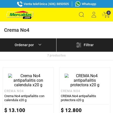
Venta telefónica (606) 8850505
Whatsapp
0
Crema No4
Filtrar
7
productos
CREMA NO4
CREMA NO4
Crema No4 antipañalitis con
CREMA No4 antipañalitis
calendula x20 g
protectora x20 g
$
13
.
100
$
12
.
800