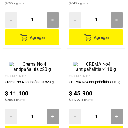
$ 655
x
gramo
$ 640
x
gramo
Agregar
Agregar
CREMA NO4
CREMA NO4
Crema No.4 antipañalitis x20 g
CREMA No4 antipañalitis x110 g
$
11
.
100
$
45
.
900
$ 555
x
gramo
$ 417,27
x
gramo