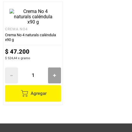
CREMA NO4
Crema No 4 naturals caléndula
x90 g
$
47
.
200
$ 524,44
x
gramo
Agregar