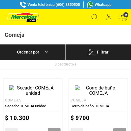
Venta telefónica (606) 8850505
Whatsapp
0
Comeja
Filtrar
9
productos
COMEJA
COMEJA
Secador COMEJA unidad
Gorro de baño COMEJA
$
10
.
300
$
9700