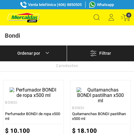
Venta telefónica (606) 8850505
Whatsapp
0
Bondi
Filtrar
2
productos
BONDI
BONDI
Perfumador BONDI de ropa x500
Quitamanchas BONDI pastilhan
ml
x500 ml
$
10
.
100
$
18
.
100