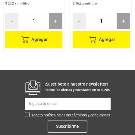
$ 20,2
x
mililitro
$ 36,2
x
mililitro
Agregar
Agregar
¡Suscribete a nuestro newsletter!
Recibe las ofertas y novedades en tu buzón.
Acepto política de datos, términos y condiciones
Suscribirme