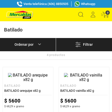
Venta telefónica (606) 8850505
Whatsapp
0
Batilado
Filtrar
4
productos
BATILADO
BATILADO
BATILADO arequipe x82 g
BATILADO vainilla x82 g
$
5600
$
5600
$ 68,29
x
gramo
$ 68,29
x
gramo