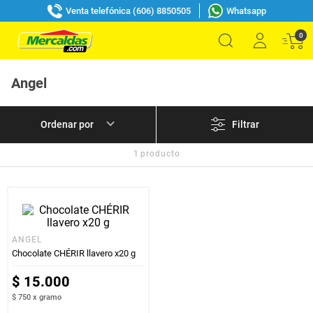
Venta telefónica (606) 8850505
Whatsapp
0
Angel
Filtrar
1
producto
ANGEL
Chocolate CHÉRIR llavero x20 g
$
15
.
000
$ 750
x
gramo