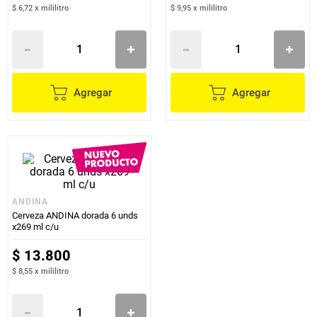
$ 6,72
x
mililitro
$ 9,95
x
mililitro
Agregar
Agregar
ANDINA
Cerveza ANDINA dorada 6 unds
x269 ml c/u
$
13
.
800
$ 8,55
x
mililitro