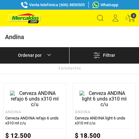
Venta telefónica (606) 8850505
Whatsapp
0
Andina
Filtrar
3
productos
ANDINA
ANDINA
Cerveza ANDINA refajo 6 unds
Cerveza ANDINA light 6 unds
x310 ml c/u
x310 ml c/u
$
12
.
500
$
18
.
500