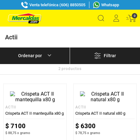
Venta telefónica (606) 8850505
Whatsapp
0
Actii
Filtrar
2
productos
ACTII
ACTII
Crispeta ACT II mantequilla x80 g
Crispeta ACT II natural x80 g
$
7100
$
6300
$ 88,75
x
gramo
$ 78,75
x
gramo