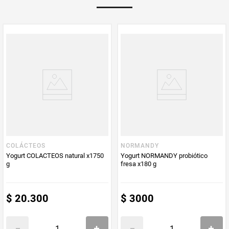
Multiplicador
1
Peso Neto
1300
Producto (kg)
PUM - Unidad
Gramo
de Medida
COLÁCTEOS
NORMANDY
Yogurt COLACTEOS natural x1750
Yogurt NORMANDY probiótico
g
fresa x180 g
$
20
.
300
$
3000