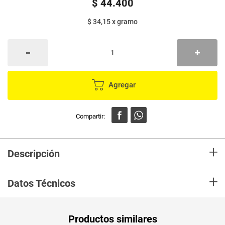
$
44
.
400
$ 34,15
x
gramo
Agregar
+
Descripción
Nuestra bolsa doypack de Yogurt Griego Sketos te brinda la mejor
+
practicidad para usarla en tus mejores recetas.
Datos Técnicos
El Yogurt Griego Sketos se elabora con solo dos ingredientes leche
descremada, cultivos lácticos y probióticos.
Unidad de
un
Productos similares
medida