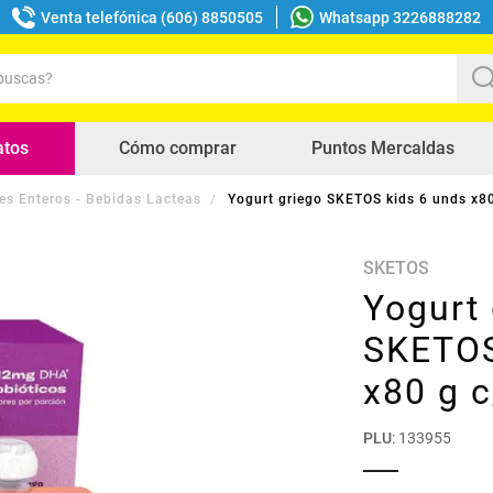
Venta telefónica (606) 8850505
Whatsapp 3226888282
uscas?
s buscados
atos
Cómo comprar
Puntos Mercaldas
es Enteros - Bebidas Lacteas
Yogurt griego SKETOS kids 6 unds x80
SKETOS
Yogurt 
SKETOS
x80 g 
PLU
:
133955