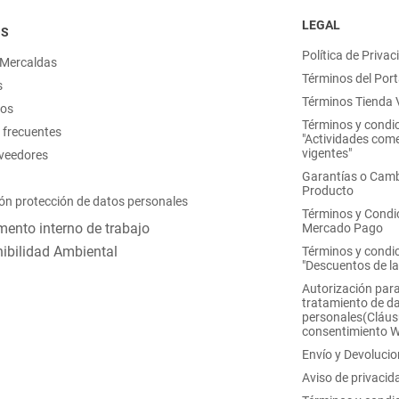
LEGAL
OS
Política de Privac
 Mercaldas
Términos del Port
s
Términos Tienda V
nos
Términos y condi
 frecuentes
"Actividades come
vigentes"
oveedores
Garantías o Camb
Producto
ón protección de datos personales
Términos y Condi
ento interno de trabajo
Mercado Pago
ibilidad Ambiental
Términos y condi
"Descuentos de l
Autorización para
tratamiento de d
personales(Cláus
consentimiento 
Envío y Devoluci
Aviso de privacid