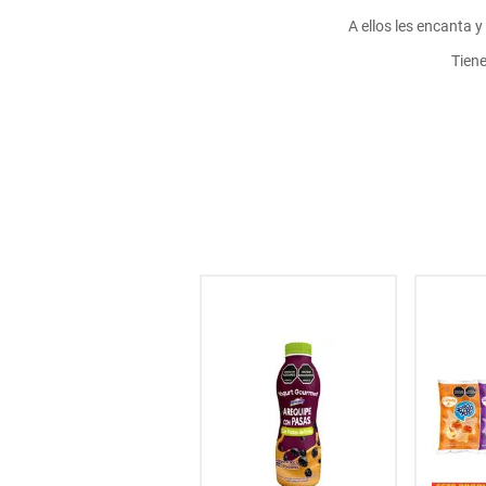
hogar
A ellos les encanta 
Tiene
tecnología
moda
deportes
juguetería