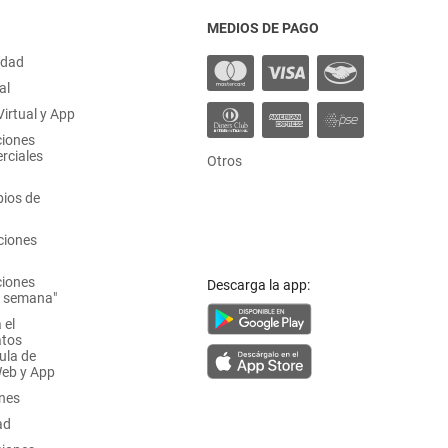
MEDIOS DE PAGO
idad
al
irtual y App
ciones
rciales
Otros
ios de
ciones
ciones
Descarga la app:
a semana"
 el
atos
ula de
Web y App
ones
ad