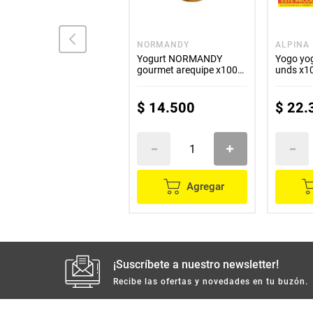
SAN FERNANDO
NORMANDY
ALPINA
Bebida láctea SAN
Yogurt NORMANDY
Yogo yo
FERNANDO mora x150
gourmet arequipe x1000
unds x1
ml
g
$
1500
$
14
.
500
$
22
.
Agregar
Agregar
¡Suscríbete a nuestro newsletter!
Recibe las ofertas y novedades en tu buzón.