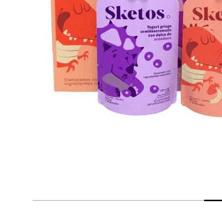
despensa
Arroz
Mantequilla
lácteos y refrigerados
vinos y licores
cuidado del bebé
mascotas
limpieza
cuidado personal
otros