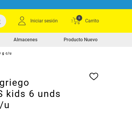
0
Iniciar sesión
Almacenes
Producto Nuevo
 g c/u
griego
 kids 6 unds
c/u