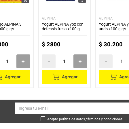
ALPINA
ALPINA
go ALPINA 3
Yogurt ALPINA yox con
Yogurt ALPINA y
000 g c/u
defensis fresa x100 g
unds x100 g c/u
300
$
2800
$
30
.
200
Agregar
Agregar
Agre
Acepto política de datos, términos y condiciones