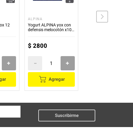
ALPINA
ALPINA
ox 12
Yogurt ALPINA yox con
Yogurt ALPINA yox fresa
defensis melocotón x100
8 unds x100 g c/u
g
$
2800
$
20
.
800
gar
Agregar
Agregar
Suscribirme