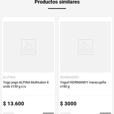
Productos similares
medida
Multiplicador
1
PUM - Medida
1100
Peso Neto
1100
Producto (kg)
PUM - Unidad
Gramo
de Medida
ALPINA
NORMANDY
Yogo yogo ALPINA Multisabor 8
Yogurt NORMANDY maracupiña
unds x150 g c/u
x180 g
$
13
.
600
$
3000