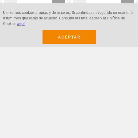
Utilizamos cookies propias y de terceros. Si continúas navegando en este sitio
asumimos que estás de acuerdo. Consulta las finalidades y la Política de
Agregar
Agregar
Cookies
aquí
ACEPTAR
¡Suscribete a nuestro newsletter!
Recibe las ofertas y novedades en tu buzón.
Acepto política de datos, términos y condiciones
Suscribirme