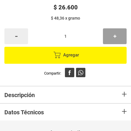
$
26
.
600
$ 48,36
x
gramo
Agregar
+
Descripción
Yogurt Griego San Martín sabor a vainilla es un producto descremado, sin
+
azúcar, 100% natural, 0% grasa, sin almidones, sin estabilizantes y con
Datos Técnicos
alto contenido de proteína Ideal para consumir en la merienda
Unidad de
un