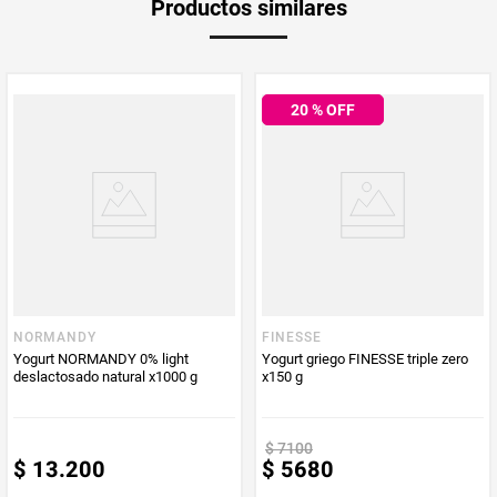
Productos similares
medida
Multiplicador
1
20
% OFF
PUM - Medida
550
Peso Neto
550
Producto (kg)
PUM - Unidad
Gramo
de Medida
NORMANDY
FINESSE
Yogurt NORMANDY 0% light
Yogurt griego FINESSE triple zero
deslactosado natural x1000 g
x150 g
$
7100
$
13
.
200
$
5680