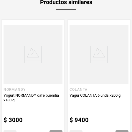
Productos similares
medida
Multiplicador
1
PUM - Medida
1000
Peso Neto
1000
Producto (kg)
PUM - Unidad
Mililitro
de Medida
NORMANDY
COLANTA
Yogurt NORMANDY café buendia
Yagur COLANTA 6 unds x200 g
x180 g
$
3000
$
9400