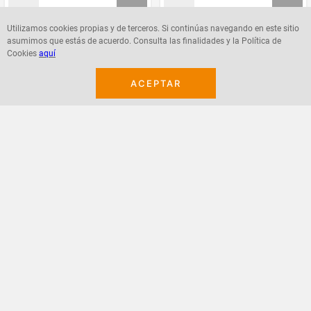
Utilizamos cookies propias y de terceros. Si continúas navegando en este sitio
asumimos que estás de acuerdo. Consulta las finalidades y la Política de
Agregar
Agregar
Cookies
aquí
ACEPTAR
¡Suscribete a nuestro newsletter!
Recibe las ofertas y novedades en tu buzón.
Acepto política de datos, términos y condiciones
Suscribirme