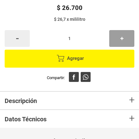
$
26
.
700
$ 26,7
x
mililitro
Agregar
+
Descripción
Es rico en probioticos, y de esta manera ayuda a que las bacterias buenas
+
del intestino se mantengan saludables y a que el sistema inmunológico
Datos Técnicos
este fuerte. Tener una flora bacteriana intestinal al 100, nos ayuda a
mantenernos en un mejor estado de salud, físico y corporal.
Unidad de
un