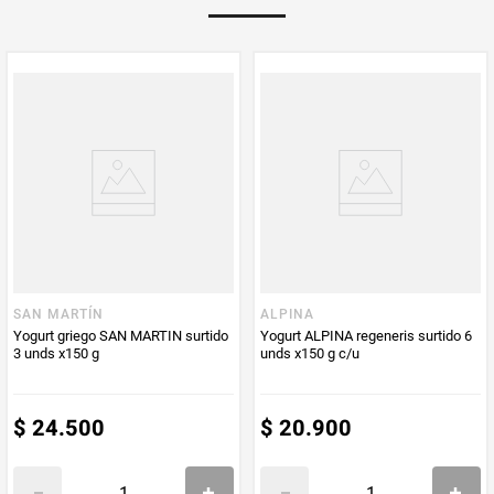
PUM - Medida
900
Peso Neto
900
Producto (kg)
PUM - Unidad
Gramo
de Medida
SAN MARTÍN
ALPINA
Yogurt griego SAN MARTIN surtido
Yogurt ALPINA regeneris surtido 6
3 unds x150 g
unds x150 g c/u
$
24
.
500
$
20
.
900