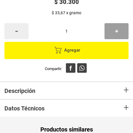
$
30
.
300
$ 33,67
x
gramo
Agregar
+
Descripción
En mercaldas compra Yogurt griego NORMANDY eleva x900 g
+
Datos Técnicos
Unidad de
gr
Productos similares
medida