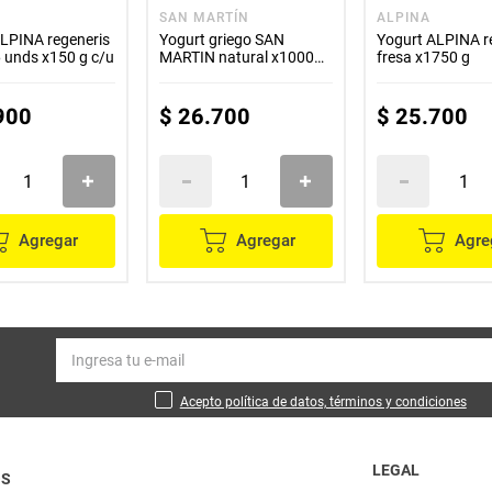
SAN MARTÍN
ALPINA
LPINA regeneris
Yogurt griego SAN
Yogurt ALPINA r
6 unds x150 g c/u
MARTIN natural x1000
fresa x1750 g
ml
900
$
26
.
700
$
25
.
700
Agregar
Agregar
Agre
Acepto política de datos, términos y condiciones
LEGAL
OS