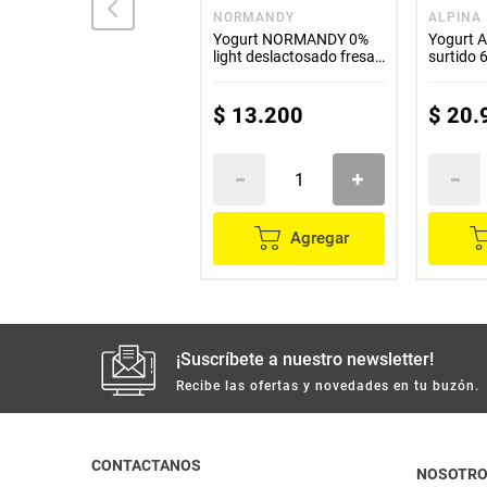
NORMANDY
NORMANDY
ALPINA
Yogurt NORMANDY 0%
Yogurt NORMANDY 0%
Yogurt A
light deslactosado
light deslactosado fresa
surtido 
natural x180 g
x1000 g
$
3000
$
13
.
200
$
20
.
Agregar
Agregar
¡Suscríbete a nuestro newsletter!
Recibe las ofertas y novedades en tu buzón.
CONTACTANOS
NOSOTR