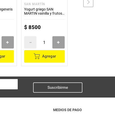
SAN MARTÍN
COLANTA
egeneris
Yogurt griego SAN
Yogurt griego COLANTA
MARTIN vainilla y frutos
fresa x125 g
rojos x150 g
$
8500
$
3300
gar
Agregar
Agregar
Suscribirme
MEDIOS DE PAGO