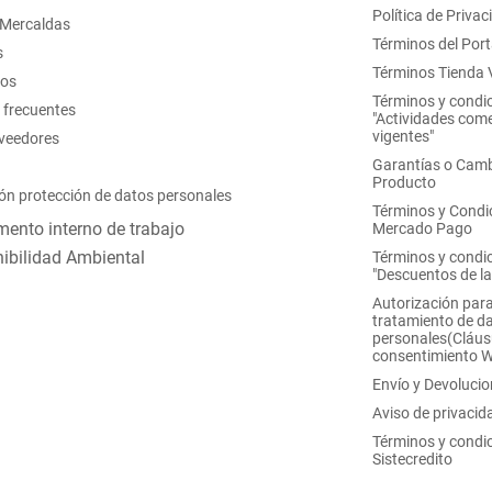
Política de Privac
 Mercaldas
Términos del Port
s
Términos Tienda V
nos
Términos y condi
 frecuentes
"Actividades come
vigentes"
oveedores
Garantías o Camb
Producto
ón protección de datos personales
Términos y Condi
ento interno de trabajo
Mercado Pago
ibilidad Ambiental
Términos y condi
"Descuentos de l
Autorización para
tratamiento de d
personales(Cláus
consentimiento 
Envío y Devoluci
Aviso de privacid
Términos y condi
Sistecredito