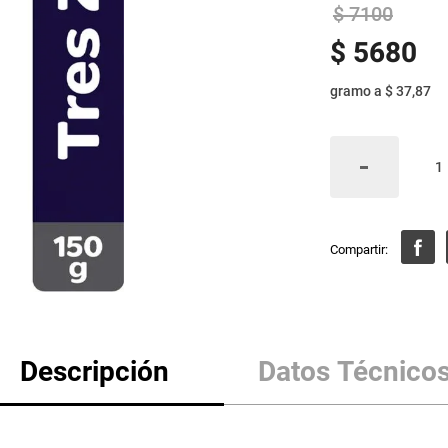
$
7100
$
5680
gramo
a
$ 37,87
Descripción
Datos Técnico