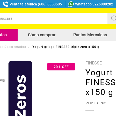
Venta telefónica (606) 8850505
Whatsapp 3226888282
uscas?
s buscados
atos
Cómo comprar
Puntos Mercaldas
es Descremados
Yogurt griego FINESSE triple zero x150 g
FINESSE
20
% OFF
Yogurt 
FINESSE
x150 g
PLU
:
131765