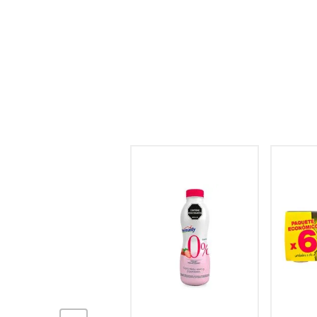
hogar
tecnología
moda
deportes
juguetería