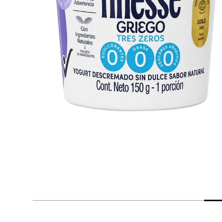
despensa
Mantequilla
Arroz
lácteos y refrigerados
vinos y licores
cuidado del bebé
mascotas
limpieza
cuidado personal
otros