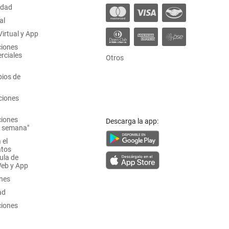
idad
al
irtual y App
ciones
rciales
Otros
ios de
ciones
ciones
Descarga la app:
a semana"
 el
atos
ula de
Web y App
ones
ad
ciones