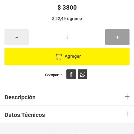
$
3800
$ 22,49
x
gramo
Agregar
+
Descripción
Deliciosa mezcla de cereales y yogur que te recarga de energía, por eso
+
cae bien cualquier momento del día.
Datos Técnicos
Unidad de
un