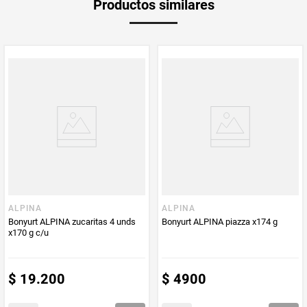
Productos similares
medida
Multiplicador
1
PUM - Medida
169
Peso Neto
169
Producto (kg)
PUM - Unidad
Gramo
de Medida
ALPINA
ALPINA
Bonyurt ALPINA zucaritas 4 unds
Bonyurt ALPINA piazza x174 g
x170 g c/u
$
19
.
200
$
4900