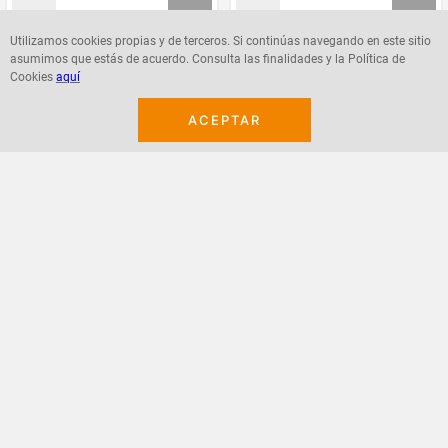
Utilizamos cookies propias y de terceros. Si continúas navegando en este sitio
asumimos que estás de acuerdo. Consulta las finalidades y la Política de
Agregar
Agregar
Cookies
aquí
ACEPTAR
¡Suscribete a nuestro newsletter!
Recibe las ofertas y novedades en tu buzón.
Acepto política de datos, términos y condiciones
Suscribirme