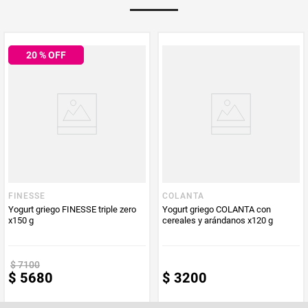
Multiplicador
1
20
% OFF
PUM - Medida
200
Peso Neto
200
Producto (kg)
PUM - Unidad
Gramo
de Medida
FINESSE
COLANTA
Yogurt griego FINESSE triple zero
Yogurt griego COLANTA con
x150 g
cereales y arándanos x120 g
$
7100
$
5680
$
3200