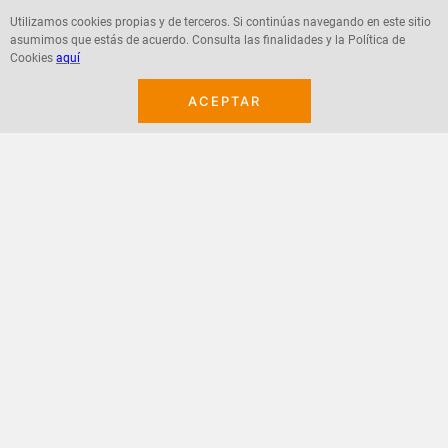
Utilizamos cookies propias y de terceros. Si continúas navegando en este sitio
asumimos que estás de acuerdo. Consulta las finalidades y la Política de
Cookies
aquí
Agregar
Agregar
ACEPTAR
¡Suscribete a nuestro newsletter!
Recibe las ofertas y novedades en tu buzón.
Acepto política de datos, términos y condiciones
Suscribirme