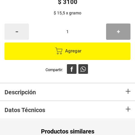
$
3100
$ 15,5
x
gramo
Agregar
+
Descripción
En Mercaldas compra Yogurt COLACTEOS sin azúcar x200 g
+
Datos Técnicos
Unidad de
un
Productos similares
medida