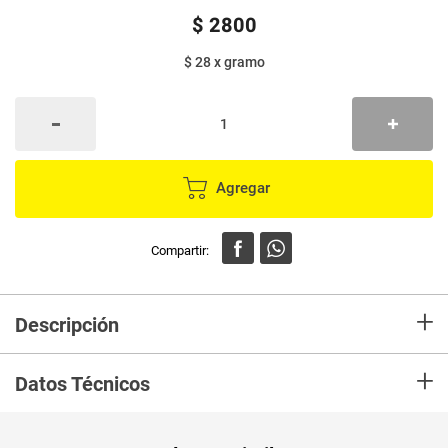
$
2800
$ 28
x
gramo
Agregar
+
Descripción
Yox con defensis es un alimento lácteo con nuestra fórmula especial:
+
adicionado con Vitamina C y Zinc, que ayudan a reforzar el sistema de
Datos Técnicos
defensas. Adicionalmente, contiene miles de probióticos para nuestro
cuerpo. Todo lo anterior junto a una alimentación balanceada y ejercicio
físico.
Unidad de
un