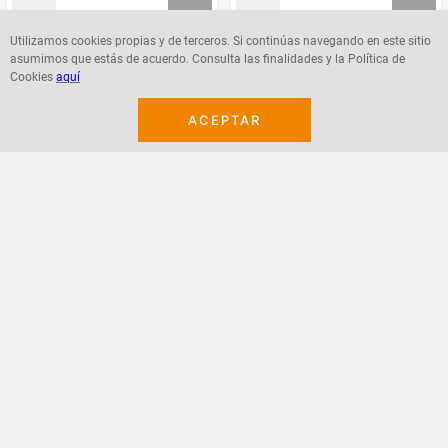
Utilizamos cookies propias y de terceros. Si continúas navegando en este sitio
asumimos que estás de acuerdo. Consulta las finalidades y la Política de
Agregar
Agregar
Cookies
aquí
ACEPTAR
¡Suscribete a nuestro newsletter!
Recibe las ofertas y novedades en tu buzón.
Acepto política de datos, términos y condiciones
Suscribirme