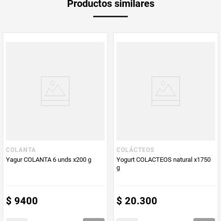
Productos similares
medida
Multiplicador
1
PUM - Medida
100
Peso Neto
100
Producto (kg)
PUM - Unidad
Gramo
de Medida
COLANTA
COLÁCTEOS
Yagur COLANTA 6 unds x200 g
Yogurt COLACTEOS natural x1750
g
$
9400
$
20
.
300