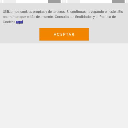
Utilizamos cookies propias y de terceros. Si continúas navegando en este sitio
asumimos que estás de acuerdo. Consulta las finalidades y la Política de
Agregar
Agregar
Cookies
aquí
ACEPTAR
¡Suscribete a nuestro newsletter!
Recibe las ofertas y novedades en tu buzón.
Acepto política de datos, términos y condiciones
Suscribirme