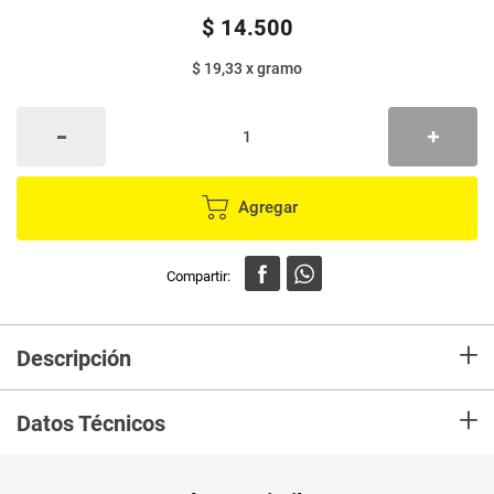
$
14
.
500
$ 19,33
x
gramo
Agregar
+
Descripción
Yogurt Original Alpina es un yogurt cremoso y con trozos de fruta que se
+
obtiene de la fermentación de la leche por cultivos lácticos. Aporta calcio
Datos Técnicos
que contribuye al fortalecimiento de los huesos y proteína que ayuda al
mantenimiento de músculos y tejidos.
Unidad de
un