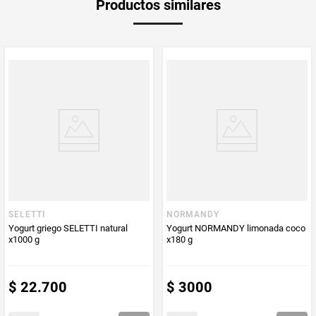
Productos similares
medida
Multiplicador
1
PUM - Medida
750
Peso Neto
750
Producto (kg)
PUM - Unidad
Gramo
de Medida
SELETTI
NORMANDY
Yogurt griego SELETTI natural
Yogurt NORMANDY limonada coco
x1000 g
x180 g
$
22
.
700
$
3000