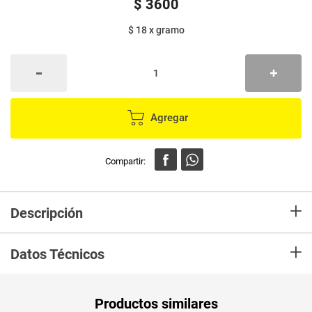
$
3600
$ 18
x
gramo
Agregar
+
Descripción
Yogurt Original Alpina es un yogurt cremoso y con trozos de fruta que se
+
obtiene de la fermentación de la leche por cultivos lácticos. Aporta calcio
Datos Técnicos
que contribuye al fortalecimiento de los huesos y proteína que ayuda al
mantenimiento de músculos y tejidos.
Unidad de
un
Productos similares
medida