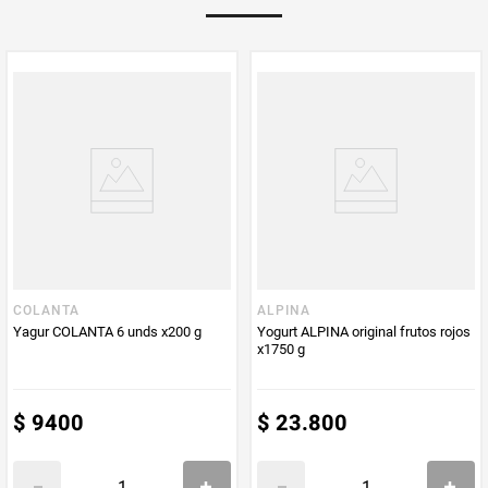
Multiplicador
1
PUM - Medida
200
Peso Neto
200
Producto (kg)
PUM - Unidad
Gramo
de Medida
COLANTA
ALPINA
Yagur COLANTA 6 unds x200 g
Yogurt ALPINA original frutos rojos
x1750 g
$
9400
$
23
.
800