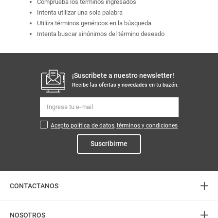
Comprueba los términos ingresados
Intenta utilizar una sola palabra
Utiliza términos genéricos en la búsqueda
Intenta buscar sinónimos del término deseado
¡Suscribete a nuestro newsletter!
Recibe las ofertas y novedades en tu buzón.
Acepto política de datos, términos y condiciones
Suscribirme
+
CONTACTANOS
+
Atención telefónica
NOSOTROS