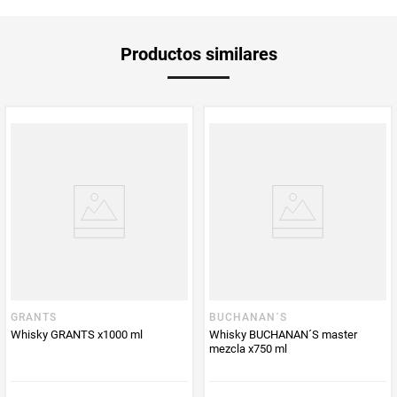
Unidad de
un
Productos similares
medida
Multiplicador
1
PUM - Medida
350
Peso Neto
350
Producto (kg)
PUM - Unidad
Mililitro
de Medida
GRANTS
BUCHANAN´S
Whisky GRANTS x1000 ml
Whisky BUCHANAN´S master
mezcla x750 ml