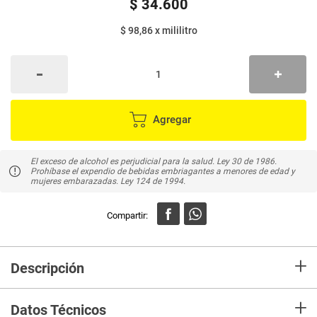
$
34
.
600
$ 98,86
x
mililitro
Agregar
El exceso de alcohol es perjudicial para la salud. Ley 30 de 1986.
Prohíbase el expendio de bebidas embriagantes a menores de edad y
mujeres embarazadas. Ley 124 de 1994.
+
Descripción
En Mercaldas compra Whisky CLAN MACGRECOR Vol 40% Alcohol Posee
+
un aroma dominado por su grano, con un toque de jengibre y pimienta
Datos Técnicos
suave y añejo