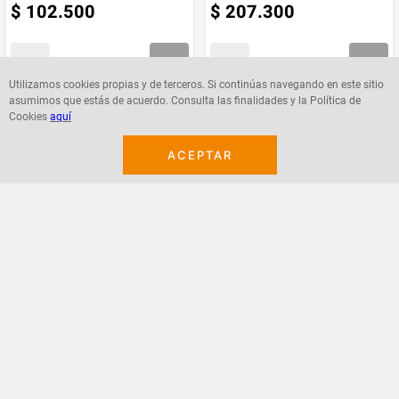
$
102
.
500
$
207
.
300
Utilizamos cookies propias y de terceros. Si continúas navegando en este sitio
asumimos que estás de acuerdo. Consulta las finalidades y la Política de
Agregar
Agregar
Cookies
aquí
ACEPTAR
¡Suscribete a nuestro newsletter!
Recibe las ofertas y novedades en tu buzón.
Acepto política de datos, términos y condiciones
Suscribirme