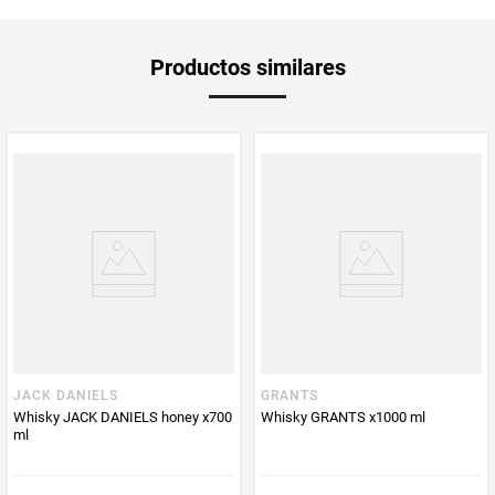
Unidad de
un
Productos similares
medida
Multiplicador
1
PUM - Medida
750
Peso Neto
750
Producto (kg)
PUM - Unidad
Mililitro
de Medida
JACK DANIELS
GRANTS
Whisky JACK DANIELS honey x700
Whisky GRANTS x1000 ml
ml