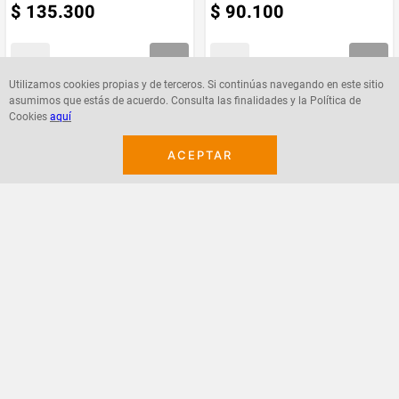
$
135
.
300
$
90
.
100
Utilizamos cookies propias y de terceros. Si continúas navegando en este sitio
asumimos que estás de acuerdo. Consulta las finalidades y la Política de
Agregar
Agregar
Cookies
aquí
ACEPTAR
¡Suscribete a nuestro newsletter!
Recibe las ofertas y novedades en tu buzón.
Acepto política de datos, términos y condiciones
Suscribirme