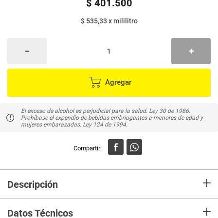
$
401
.
500
$ 535,33
x
mililitro
Agregar
El exceso de alcohol es perjudicial para la salud. Ley 30 de 1986.
Prohíbase el expendio de bebidas embriagantes a menores de edad y
mujeres embarazadas. Ley 124 de 1994.
+
Descripción
En Mercaldas compra Whisky Buchanans 18 años Vol 40% Alcohol Posee
+
un sabor suave y afrutado, con notas de naranja y chocolate, que permite
Datos Técnicos
servirlo en las rocas o con soda, acompañado de una rodaja de naranja