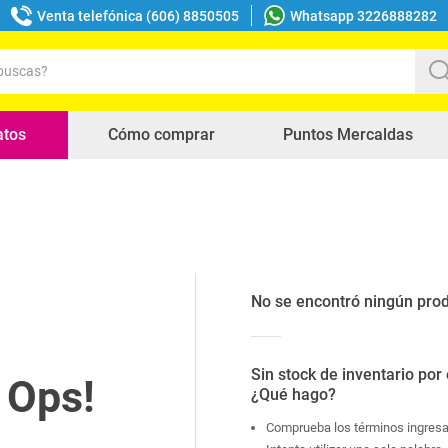
Venta telefónica (606) 8850505
Whatsapp 3226888282
uscas?
s buscados
atos
Cómo comprar
Puntos Mercaldas
No se encontró ningún pro
Sin stock de inventario por
¿Qué hago?
Comprueba los términos ingres