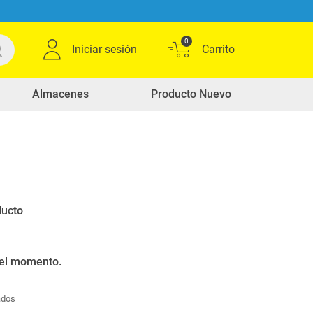
0
Iniciar sesión
Almacenes
Producto Nuevo
0
Ordenar por
Relevancia
productos
ducto
 el momento.
ados