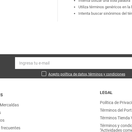
Intenta utilizar una sola palabra
Utiliza términos genéricos en l
Intenta buscar sinónimos del t
Acepto política de datos, términos y condiciones
LEGAL
OS
Política de Privac
 Mercaldas
Términos del Port
s
Términos Tienda V
nos
Términos y condi
 frecuentes
"Actividades come