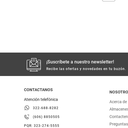
despensa
Arroz
Mantequilla
lácteos y refrigerados
vinos y licores
cuidado del bebé
¡Suscríbete a nuestro newsletter!
mascotas
Recibe las ofertas y novedades en tu buzón.
limpieza
CONTACTANOS
NOSOTR
Atención telefónica
cuidado personal
Acerca de
322-688-8282
Almacene
otros
Contacte
(606) 8850505
Preguntas
PQR: 323-274-5555