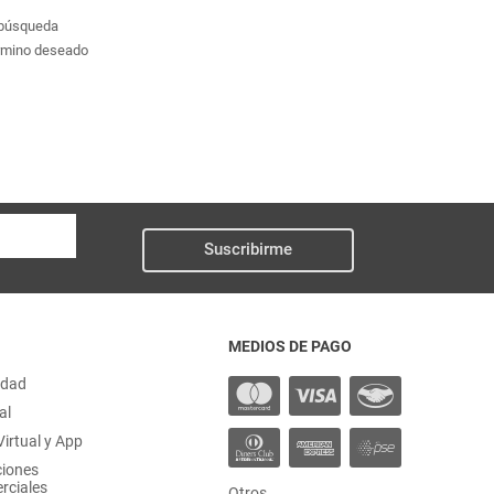
a búsqueda
érmino deseado
Suscribirme
MEDIOS DE PAGO
idad
al
irtual y App
ciones
rciales
Otros