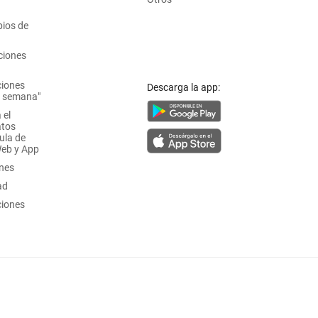
ios de
ciones
ciones
Descarga la app:
a semana"
 el
atos
ula de
Web y App
ones
ad
ciones