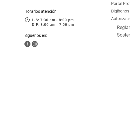
Portal Pr
hogar
Digibonos
Horarios atención
Autorizaci
L-S: 7:30 am - 8:00 pm
tecnología
D-F: 8:00 am - 7:00 pm
Reglam
Sosten
Síguenos en:
moda
deportes
juguetería