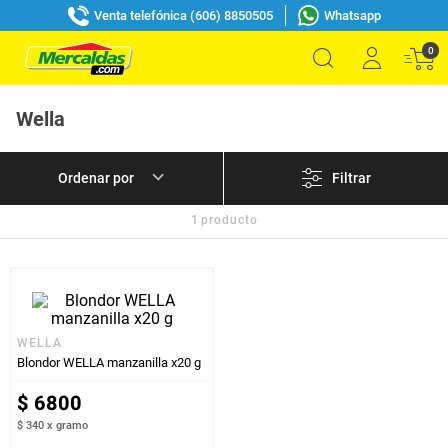
Venta telefónica (606) 8850505
Whatsapp
0
Wella
Filtrar
1
producto
WELLA
Blondor WELLA manzanilla x20 g
$
6800
$ 340
x
gramo