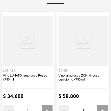
Peso Neto
750
Producto (kg)
PUM - Unidad
Mililitro
de Medida
LUNATO
ZONIN
Vino LUNATO lambrusco Rosso
Vino lambrusco ZONIN rosso
x750 ml
ognigiorno x750 ml
$
34
.
600
$
59
.
800