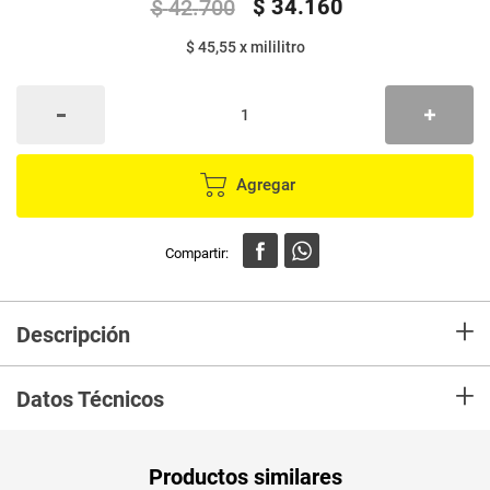
$
34
.
160
$
42
.
700
$ 45,55
x
mililitro
Agregar
+
Descripción
Un dulce y fino cóctel tipo aperitivo, hecho con nuestro Sweet Rosé o
+
“Blush” de Viña Maipo Classic Series, perfecto para disfrutar al medio día
Datos Técnicos
cuando se está cocinando o recibiendo a los invitados.
PUM - Medida
750
Productos similares