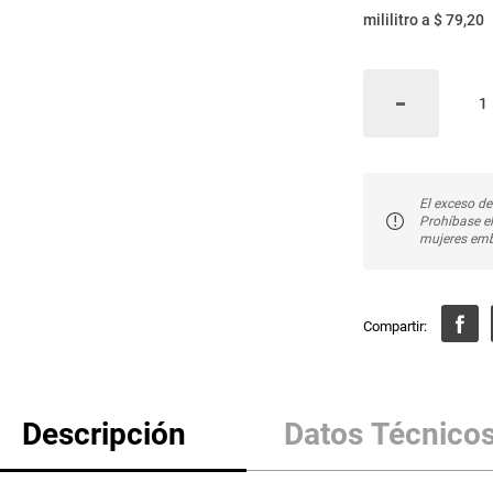
mililitro
a
$ 79,20
El exceso de
Prohíbase e
mujeres emb
Descripción
Datos Técnico