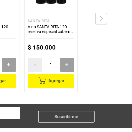
SANTA RITA
RIOJA
A 120
Vino SANTA RITA 120
Vino RIOJA beronia
reserva especial cabernet
crianza x750 ml
sauvignon x750 ml 2x3
$
150
.
000
$
88
.
400
gar
Agregar
Agregar
Suscribirme