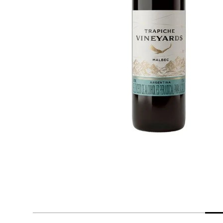
despensa
Arroz
Aceite
lácteos y refrigerados
vinos y licores
cuidado del bebé
mascotas
limpieza
cuidado personal
otros