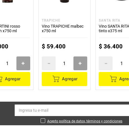
I
TRAPICHE
SANTA RITA
RTINI rosso
Vino TRAPICHE malbec
Vino SANTA RIT
h x750 ml
x750 ml
tinto x375 ml
000
$
59
.
400
$
36
.
400
Agregar
Agregar
Agre
Acepto política de datos, términos y condiciones