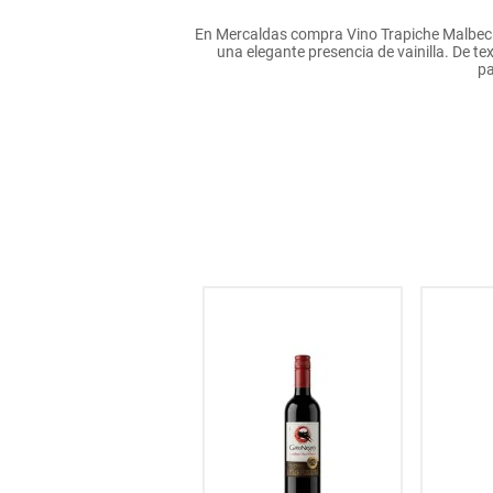
hogar
En Mercaldas compra Vino Trapiche Malbec V
una elegante presencia de vainilla. De t
pa
tecnología
moda
deportes
juguetería