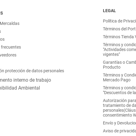
LEGAL
OS
Política de Privac
 Mercaldas
Términos del Port
s
Términos Tienda V
nos
Términos y condi
 frecuentes
"Actividades come
vigentes"
oveedores
Garantías o Camb
Producto
ón protección de datos personales
Términos y Condi
ento interno de trabajo
Mercado Pago
ibilidad Ambiental
Términos y condi
"Descuentos de l
Autorización para
tratamiento de d
personales(Cláus
consentimiento 
Envío y Devoluci
Aviso de privacid