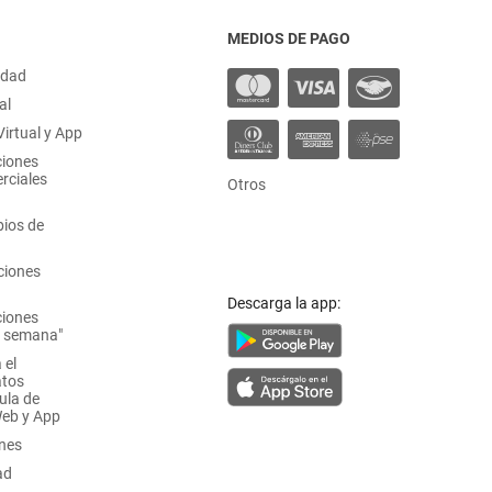
MEDIOS DE PAGO
idad
al
irtual y App
ciones
rciales
Otros
ios de
ciones
Descarga la app:
ciones
a semana"
 el
atos
ula de
Web y App
ones
ad