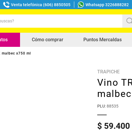
Venta telefónica (606) 8850505
Whatsapp 3226888282
uscas?
s buscados
atos
Cómo comprar
Puntos Mercaldas
 malbec x750 ml
TRAPICHE
Vino T
malbec
PLU
:
88535
$
59
.
400