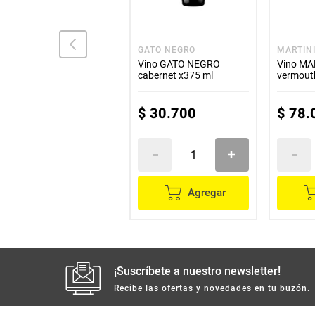
CASTILLO DE LIRIA
GATO NEGRO
MARTIN
Vino CASTILLO DE LIRIA
Vino GATO NEGRO
Vino MA
tinto x750 ml 2x3
cabernet x375 ml
vermout
$
102
.
000
$
30
.
700
$
78
.
Agregar
Agregar
¡Suscríbete a nuestro newsletter!
Recibe las ofertas y novedades en tu buzón.