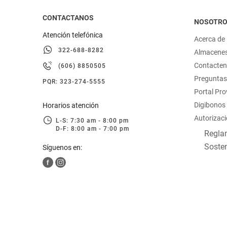
CONTACTANOS
NOSOTR
Atención telefónica
Acerca de
322-688-8282
Almacene
Contacte
(606) 8850505
Preguntas
PQR: 323-274-5555
Portal Pr
Digibonos
Horarios atención
Autorizaci
L-S: 7:30 am - 8:00 pm
D-F: 8:00 am - 7:00 pm
Reglam
Sosten
Síguenos en: