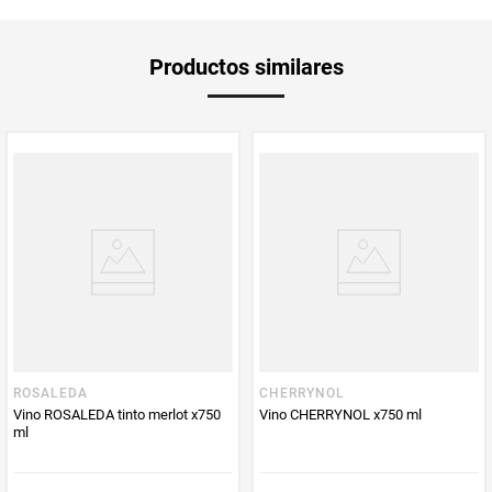
Unidad de
un
Productos similares
medida
Multiplicador
1
PUM - Medida
750
Peso Neto
750
Producto (kg)
PUM - Unidad
Mililitro
de Medida
ROSALEDA
CHERRYNOL
Vino ROSALEDA tinto merlot x750
Vino CHERRYNOL x750 ml
ml