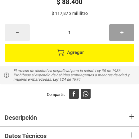
$
88
.
400
$ 117,87
x
mililitro
Agregar
El exceso de alcohol es perjudicial para la salud. Ley 30 de 1986.
Prohíbase el expendio de bebidas embriagantes a menores de edad y
mujeres embarazadas. Ley 124 de 1994.
+
Descripción
En Mercaldas compra Vino RIOJA beronia crianza x750 ml Vol 13%
+
Alcohol y recibelo en tu casa en minutos.
Datos Técnicos