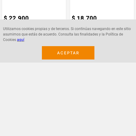
$
22
.
900
$
18
.
700
Utilizamos cookies propias y de terceros. Si continúas navegando en este sitio
asumimos que estás de acuerdo. Consulta las finalidades y la Política de
Agregar
Agregar
Cookies
aquí
ACEPTAR
¡Suscribete a nuestro newsletter!
Recibe las ofertas y novedades en tu buzón.
Acepto política de datos, términos y condiciones
Suscribirme