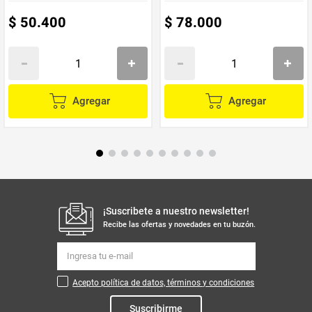
$
50
.
400
$
78
.
000
Agregar
Agregar
¡Suscribete a nuestro newsletter!
Recibe las ofertas y novedades en tu buzón.
Acepto política de datos, términos y condiciones
Suscribirme