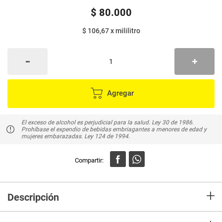
$
80
.
000
$ 106,67
x
mililitro
Agregar
El exceso de alcohol es perjudicial para la salud. Ley 30 de 1986.
Prohíbase el expendio de bebidas embriagantes a menores de edad y
mujeres embarazadas. Ley 124 de 1994.
+
Descripción
Tiene un color rojo granate, de capa media, limpio, brillante y densidad de