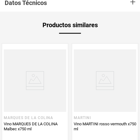
+
lágrimas. Intensidad media, con aromas de fruta negra fresca como la
Datos Técnicos
mora y la zarzamora, regaliz y notas dulces de nuez moscada, canela,
vainilla y bollería. En paladar es intenso, de acidez y cuerpo medio, con
tanino integrado. En retronasal percibimos fruta negra y aromas
amaderados.
PUM - Medida
750
Productos similares
Peso Neto
750
Producto (kg)
PUM - Unidad
Mililitro
de Medida
MARQUES DE LA COLINA
MARTINI
Vino MARQUES DE LA COLINA
Vino MARTINI rosso vermouth x750
Malbec x750 ml
ml