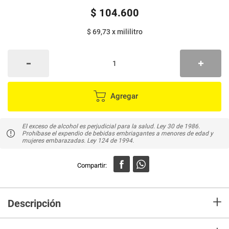
$
104
.
600
$ 69,73
x
mililitro
Agregar
El exceso de alcohol es perjudicial para la salud. Ley 30 de 1986.
Prohíbase el expendio de bebidas embriagantes a menores de edad y
mujeres embarazadas. Ley 124 de 1994.
+
Descripción
En Mercaldas compra El vino LAMBRUSCO PICCINI Vol 14% Alcohol tinto