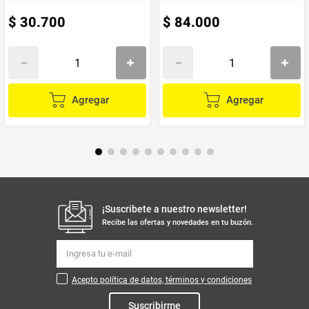
$
30
.
700
$
84
.
000
Agregar
Agregar
¡Suscribete a nuestro newsletter!
Recibe las ofertas y novedades en tu buzón.
Acepto política de datos, términos y condiciones
Suscribirme