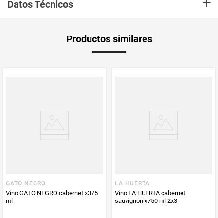
+
es de color rojo Intenso con reflejos Violáceos. Aroma afrutado con notas
Datos Técnicos
de fresas del Bosque, armonioso y suave. Suave y ligero con Acidez y
sabor balanceados, Complemento ideal para todo tipo de comida
Unidad de
un
Productos similares
medida
Multiplicador
1
PUM - Medida
1500
Peso Neto
2250
Producto (kg)
PUM - Unidad
Mililitro
de Medida
GATO NEGRO
LA HUERTA
Vino GATO NEGRO cabernet x375
Vino LA HUERTA cabernet
ml
sauvignon x750 ml 2x3