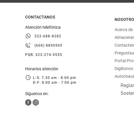
CONTACTANOS
NOSOTR
Atención telefónica
Acerca de
322-688-8282
Almacene
Contacte
(606) 8850505
Preguntas
PQR: 323-274-5555
Portal Pr
Digibonos
Horarios atención
Autorizaci
L-S: 7:30 am - 8:00 pm
D-F: 8:00 am - 7:00 pm
Reglam
Sosten
Síguenos en: