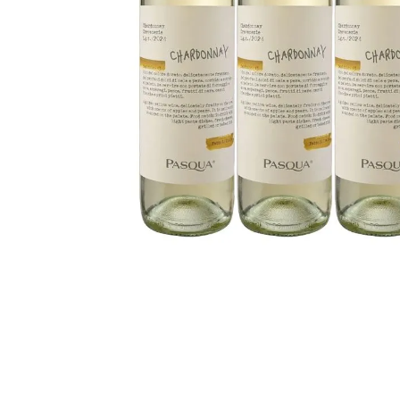
despensa
Arroz
Mantequilla
lácteos y refrigerados
vinos y licores
cuidado del bebé
mascotas
limpieza
cuidado personal
otros