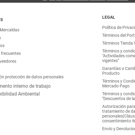
LEGAL
OS
Política de Privac
 Mercaldas
Términos del Port
s
Términos Tienda V
nos
Términos y condi
 frecuentes
"Actividades come
vigentes"
oveedores
Garantías o Camb
Producto
ón protección de datos personales
Términos y Condi
ento interno de trabajo
Mercado Pago
ibilidad Ambiental
Términos y condi
"Descuentos de l
Autorización para
tratamiento de d
personales(Cláus
consentimiento 
Envío y Devoluci