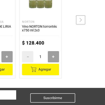
RIA
NORTON
SANTA RITA
E LIRIA
Vino NORTON torrontés
Vino SANTA RITA 3
x750 ml 2x3
medallas chardonay
x750 ml
$
128
.
400
$
55
.
300
gar
Agregar
Agregar
Suscribirme