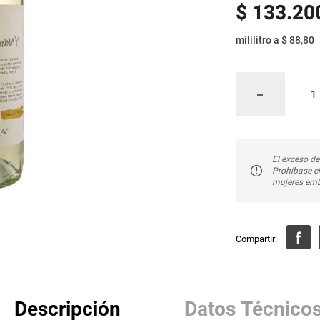
$
133
.
20
mililitro
a
$ 88,80
El exceso de
Prohíbase e
mujeres emb
Descripción
Datos Técnico