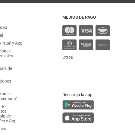
MEDIOS DE PAGO
idad
al
irtual y App
ciones
rciales
Otros
ios de
ciones
ciones
Descarga la app:
a semana"
 el
atos
ula de
Web y App
ones