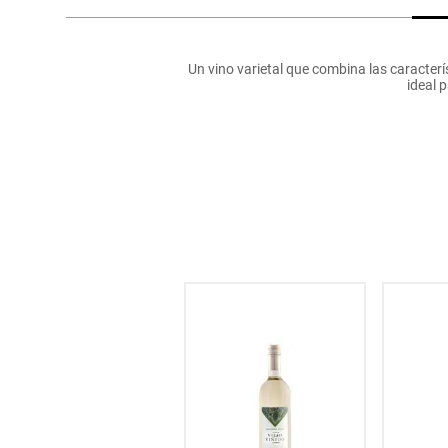
hogar
Un vino varietal que combina las caracterí
tecnología
ideal 
moda
deportes
juguetería