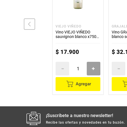
LA HUERTA
VIEJO VIÑEDO
GRAJAL
Vino LA HUERTA
Vino VIEJO VIÑEDO
Vino GR
sauvignon blanco x750
sauvignon blanco x750
blanco 
ml
ml
$
42
.
000
$
17
.
900
$
32
.
Agregar
Agregar
¡Suscríbete a nuestro newsletter!
Recibe las ofertas y novedades en tu buzón.