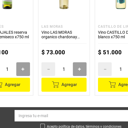
ES
LAS MORAS
CASTILLO DE LI
AJALES reserva
Vino LAS MORAS
Vino CASTILLO D
semiseco x750 ml
organico chardonay
blanco x750 ml
x750 ml
100
$
73
.
000
$
51
.
000
Agregar
Agregar
Agre
Acepto política de datos, términos y condiciones