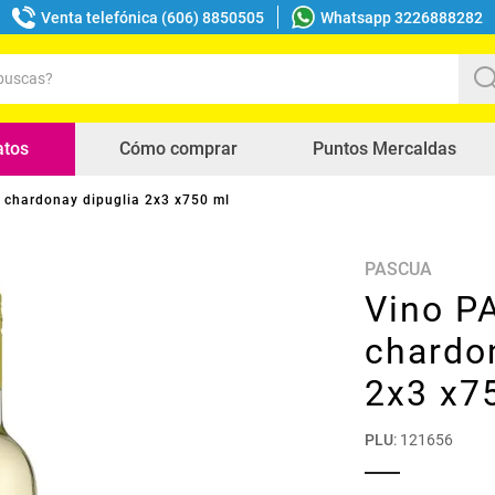
Venta telefónica (606) 8850505
Whatsapp 3226888282
uscas?
s buscados
atos
Cómo comprar
Puntos Mercaldas
chardonay dipuglia 2x3 x750 ml
PASCUA
Vino P
chardo
2x3 x7
PLU
:
121656