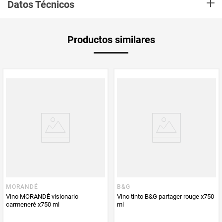
+
estilos. Nuestra línea pionero es el reflejo del potencial de nuestros
Datos Técnicos
varietales. Aquí la expresión varietal de la fruta es la protagonista.
Unidad de
un
Productos similares
medida
Multiplicador
1
PUM - Medida
1500
Peso Neto
2250
Producto (kg)
PUM - Unidad
Mililitro
de Medida
MORANDÉ
B&G
Vino MORANDÉ visionario
Vino tinto B&G partager rouge x750
carmeneré x750 ml
ml