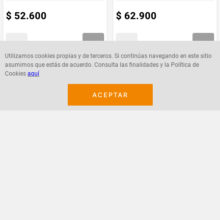
$
52
.
600
$
62
.
900
Utilizamos cookies propias y de terceros. Si continúas navegando en este sitio
asumimos que estás de acuerdo. Consulta las finalidades y la Política de
Agregar
Agregar
Cookies
aquí
ACEPTAR
¡Suscribete a nuestro newsletter!
Recibe las ofertas y novedades en tu buzón.
Acepto política de datos, términos y condiciones
Suscribirme