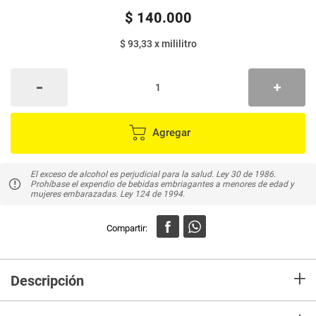
$
140
.
000
$ 93,33
x
mililitro
Agregar
El exceso de alcohol es perjudicial para la salud. Ley 30 de 1986.
Prohíbase el expendio de bebidas embriagantes a menores de edad y
mujeres embarazadas. Ley 124 de 1994.
+
Descripción
Nuestro espíritu nos ha llevado a explorar nuevas tierras, mezclas y