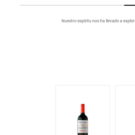
hogar
Nuestro espíritu nos ha llevado a explora
tecnología
moda
deportes
juguetería