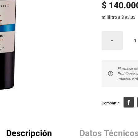
$
140
.
00
mililitro
a
$ 93,33
El exceso de
Prohíbase e
mujeres emb
Descripción
Datos Técnico