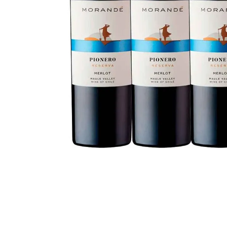
despensa
Arroz
Aceite
lácteos y refrigerados
vinos y licores
cuidado del bebé
mascotas
limpieza
cuidado personal
otros