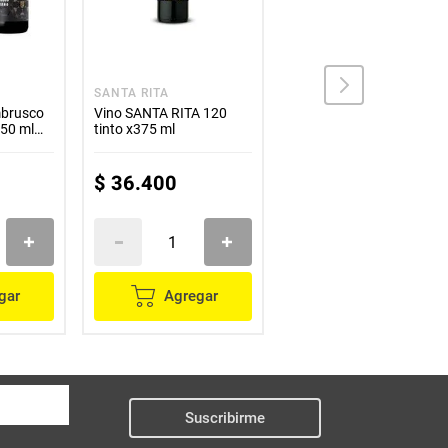
SANTA RITA
LAS MORAS
mbrusco
Vino SANTA RITA 120
Vino LAS MORAS black
750 ml
tinto x375 ml
label malbec x750 ml
$
36
.
400
$
121
.
200
gar
Agregar
Agregar
Suscribirme