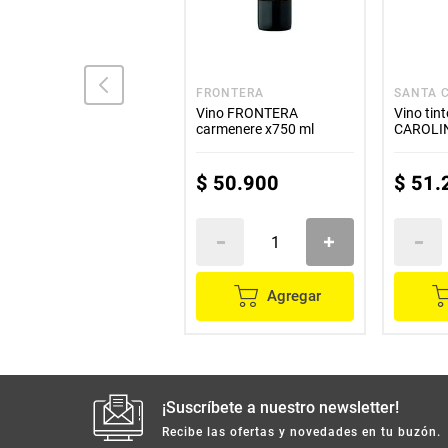
CASTILLO DE LIRIA
FRONTERA
SANTA 
Vino CASTILLO DE LIRIA
Vino FRONTERA
Vino tin
tinto x750 ml 2x3
carmenere x750 ml
CAROLIN
caberne
ml
$
102
.
000
$
50
.
900
$
51
.
Agregar
Agregar
¡Suscríbete a nuestro newsletter!
Recibe las ofertas y novedades en tu buzón.