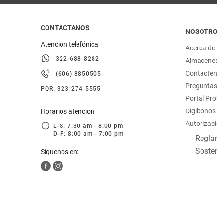
CONTACTANOS
NOSOTR
Atención telefónica
Acerca de
322-688-8282
Almacene
Contacte
(606) 8850505
Preguntas
PQR: 323-274-5555
Portal Pr
Digibonos
Horarios atención
Autorizaci
L-S: 7:30 am - 8:00 pm
D-F: 8:00 am - 7:00 pm
Reglam
Sosten
Síguenos en: