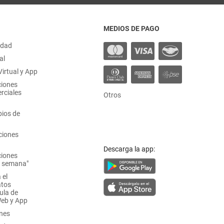
MEDIOS DE PAGO
idad
al
irtual y App
ciones
rciales
Otros
ios de
ciones
Descarga la app:
ciones
a semana"
 el
atos
ula de
Web y App
ones