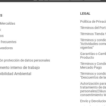
LEGAL
OS
Política de Privac
 Mercaldas
Términos del Port
s
Términos Tienda V
nos
Términos y condi
 frecuentes
"Actividades come
vigentes"
oveedores
Garantías o Camb
Producto
ón protección de datos personales
Términos y Condi
ento interno de trabajo
Mercado Pago
ibilidad Ambiental
Términos y condi
"Descuentos de l
Autorización para
tratamiento de d
personales(Cláus
consentimiento 
Envío y Devoluci