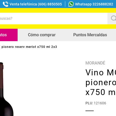
Venta telefónica (606) 8850505
Whatsapp 3226888282
uscas?
s buscados
atos
Cómo comprar
Puntos Mercaldas
pionero reserv merlot x750 ml 2x3
MORANDÉ
Vino 
pionero
x750 m
PLU
:
121606