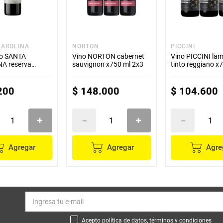
CAROLINA
NORTON
PICCINI
to SANTA
Vino NORTON cabernet
Vino PICCINI la
A reserva
sauvignon x750 ml 2x3
tinto reggiano x
t sauvignon x750
2x3
200
$
148
.
000
$
104
.
600
Agregar
Agregar
Agre
Acepto política de datos, términos y condiciones