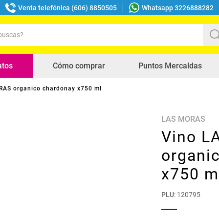
Venta telefónica (606) 8850505
Whatsapp 3226888282
uscas?
s buscados
atos
Cómo comprar
Puntos Mercaldas
RAS organico chardonay x750 ml
LAS MORAS
Vino L
organi
x750 m
PLU
:
120795