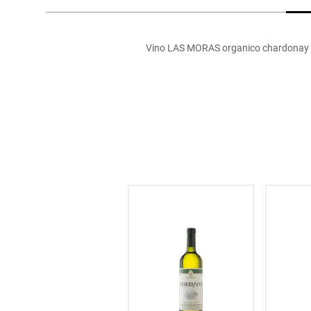
hogar
Vino LAS MORAS organico chardonay Vol
tecnología
moda
deportes
juguetería