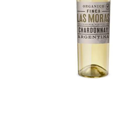
despensa
Arroz
Aceite
lácteos y refrigerados
vinos y licores
cuidado del bebé
mascotas
limpieza
cuidado personal
otros