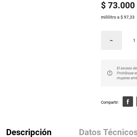
$
73
.
000
mililitro
a
$ 97,33
El exceso de
Prohíbase e
mujeres emb
Descripción
Datos Técnico