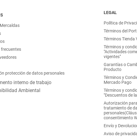
LEGAL
OS
Política de Privac
 Mercaldas
Términos del Port
s
Términos Tienda V
nos
Términos y condi
 frecuentes
"Actividades come
vigentes"
oveedores
Garantías o Camb
Producto
ón protección de datos personales
Términos y Condi
ento interno de trabajo
Mercado Pago
ibilidad Ambiental
Términos y condi
"Descuentos de l
Autorización para
tratamiento de d
personales(Cláus
consentimiento 
Envío y Devoluci
Aviso de privacid