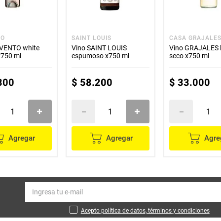
TO
SAINT LOUIS
CASA GRAJALE
IVENTO white
Vino SAINT LOUIS
Vino GRAJALES 
x750 ml
espumoso x750 ml
seco x750 ml
300
$
58
.
200
$
33
.
000
Agregar
Agregar
Agre
Acepto política de datos, términos y condiciones