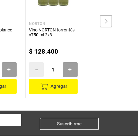
S
NORTON
SANTA RITA
blanco
Vino NORTON torrontés
Oferta vino SANTA RITA 
x750 ml 2x3
medallas chardonay
x750 ml 2x3
$
128
.
400
$
110
.
600
gar
Agregar
Agregar
Suscribirme