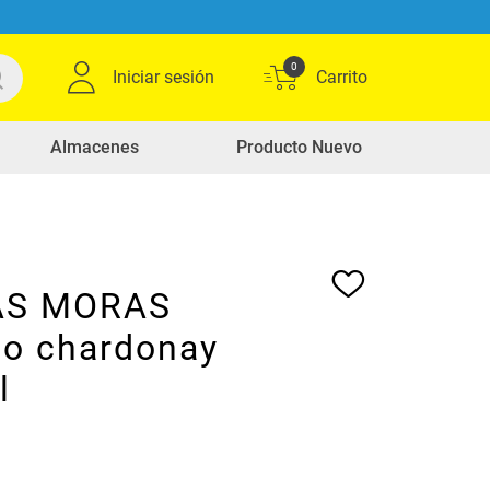
0
Iniciar sesión
Almacenes
Producto Nuevo
AS MORAS
co chardonay
l