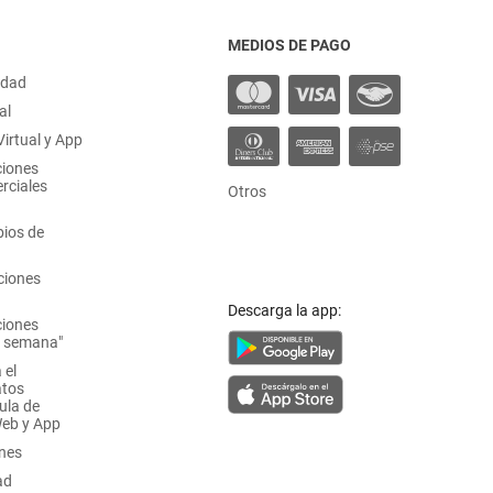
MEDIOS DE PAGO
idad
al
irtual y App
ciones
rciales
Otros
ios de
ciones
Descarga la app:
ciones
a semana"
 el
atos
ula de
Web y App
ones
ad