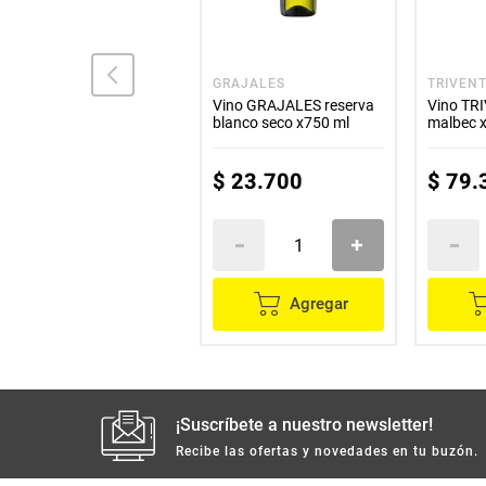
CUATRO CUMBRES
GRAJALES
TRIVEN
Vino CUATRO CUMBRES
Vino GRAJALES reserva
Vino TR
blanco x1000 ml
blanco seco x750 ml
malbec 
$
28
.
800
$
23
.
700
$
79
.
Agregar
Agregar
¡Suscríbete a nuestro newsletter!
Recibe las ofertas y novedades en tu buzón.