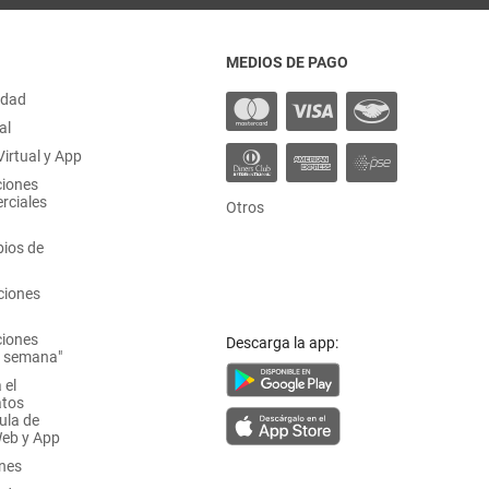
MEDIOS DE PAGO
idad
al
irtual y App
ciones
rciales
Otros
ios de
ciones
ciones
Descarga la app:
a semana"
 el
atos
ula de
Web y App
ones