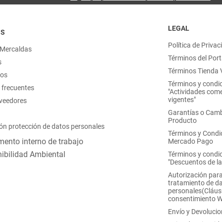
LEGAL
OS
Política de Privac
 Mercaldas
Términos del Port
s
Términos Tienda V
nos
Términos y condi
 frecuentes
"Actividades come
vigentes"
oveedores
Garantías o Camb
Producto
ón protección de datos personales
Términos y Condi
ento interno de trabajo
Mercado Pago
ibilidad Ambiental
Términos y condi
"Descuentos de l
Autorización para
tratamiento de d
personales(Cláus
consentimiento 
Envío y Devoluci