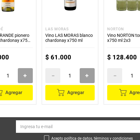
DÉ
LAS MORAS
NORTON
RANDE pionero
Vino LAS MORAS blanco
Vino NORTON to
 chardonay x750
chardonay x750 ml
x750 ml 2x3
000
$
61
.
000
$
128
.
400
Agregar
Agregar
Agre
Acepto política de datos, términos y condiciones