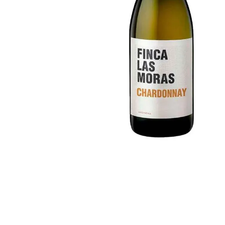
despensa
Arroz
Mantequilla
lácteos y refrigerados
vinos y licores
cuidado del bebé
mascotas
limpieza
cuidado personal
otros