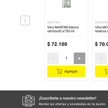
CARIÑOSO
MARTINI
MORAN
Vino CARIÑOSO
Vino MARTINI bianco
Vino MO
manzana x750 ml
vermouth x750 ml
reserva
ml
$
21
.
400
$
72
.
100
$
70
.
Agregar
Agregar
¡Suscríbete a nuestro newsletter!
Recibe las ofertas y novedades en tu buzón.