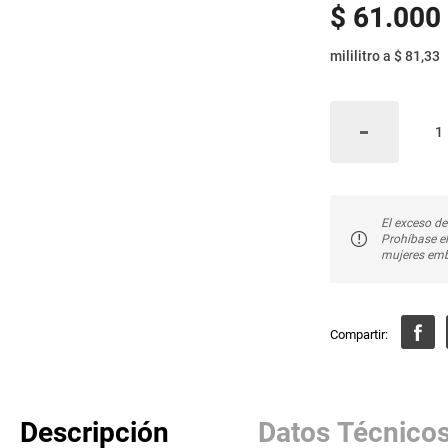
$
61
.
000
mililitro
a
$ 81,33
El exceso de
Prohíbase e
mujeres emb
Descripción
Datos Técnico