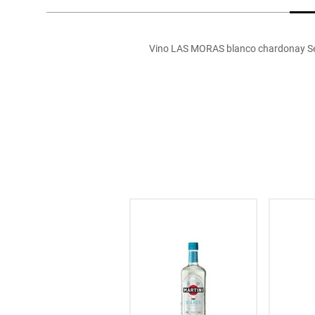
hogar
Vino LAS MORAS blanco chardonay Se t
tecnología
moda
deportes
juguetería