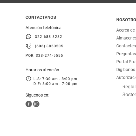
CONTACTANOS
NOSOTR
Atención telefónica
Acerca de
322-688-8282
Almacene
Contacte
(606) 8850505
Preguntas
PQR: 323-274-5555
Portal Pr
Digibonos
Horarios atención
Autorizaci
L-S: 7:30 am - 8:00 pm
D-F: 8:00 am - 7:00 pm
Reglam
Sosten
Síguenos en: