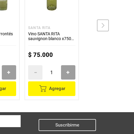
SANTA RITA
SANTA RITA
rrontés
Vino SANTA RITA
Vino SANTA RITA tres
sauvignon blanco x750
medallas sauvignon
ml
blanco x750 ml
$
75
.
000
$
55
.
300
gar
Agregar
Agregar
Suscribirme