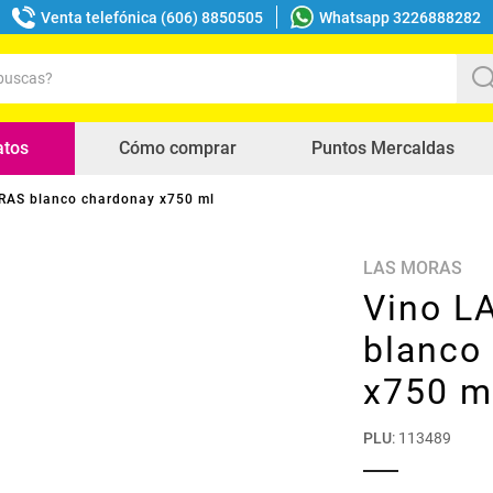
Venta telefónica (606) 8850505
Whatsapp 3226888282
uscas?
s buscados
atos
Cómo comprar
Puntos Mercaldas
RAS blanco chardonay x750 ml
LAS MORAS
Vino L
blanco
x750 m
PLU
:
113489