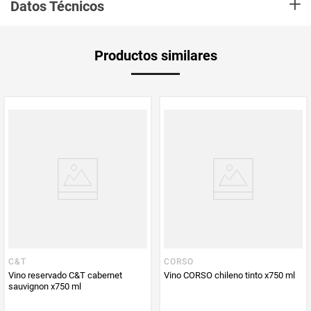
+
frutos rojos maduros y notas de chocolate. De final persistente, donde se
Datos Técnicos
pueden detectar finos taninos de una textura aterciopelada.
Unidad de
un
Productos similares
medida
Multiplicador
1
PUM - Medida
750
Peso Neto
750
Producto (kg)
PUM - Unidad
Mililitro
de Medida
C&T
CORSO
Vino reservado C&T cabernet
Vino CORSO chileno tinto x750 ml
sauvignon x750 ml