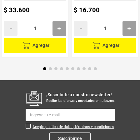
$
33
.
600
$
16
.
700
Agregar
Agregar
¡Suscribete a nuestro newsletter!
Recibe las ofertas y novedades en tu buzón.
Acepto política de datos, términos y condiciones
Suscribirme