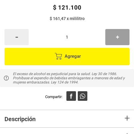
$
121
.
100
$ 161,47
x
mililitro
Agregar
El exceso de alcohol es perjudicial para la salud. Ley 30 de 1986.
Prohíbase el expendio de bebidas embriagantes a menores de edad y
mujeres embarazadas. Ley 124 de 1994.
+
Descripción
En Mercaldas compra Vino LAS MORAS Vol 14% Alcohol Se destacan