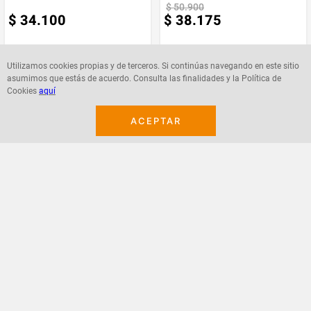
$
50
.
900
$
34
.
100
$
38
.
175
Utilizamos cookies propias y de terceros. Si continúas navegando en este sitio
asumimos que estás de acuerdo. Consulta las finalidades y la Política de
Cookies
aquí
Agregar
Agregar
ACEPTAR
¡Suscribete a nuestro newsletter!
Recibe las ofertas y novedades en tu buzón.
Acepto política de datos, términos y condiciones
Suscribirme