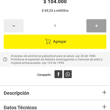
$
104
.
000
$ 69,33
x
mililitro
Agregar
El exceso de alcohol es perjudicial para la salud. Ley 30 de 1986.
Prohíbase el expendio de bebidas embriagantes a menores de edad y
mujeres embarazadas. Ley 124 de 1994.
+
Descripción
En Mercaldas compra Vino Gato Negro Malbec Vol 13,5% Alcohol es un
+
vino de color morado oscuro con reflejos intensos. Su aroma es fresco a
Datos Técnicos
moras y grosellas negras,mezcladas con notas especiadas como tabaco