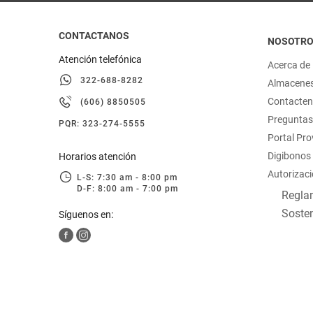
CONTACTANOS
NOSOTR
Atención telefónica
Acerca de
322-688-8282
Almacene
Contacte
(606) 8850505
Preguntas
PQR: 323-274-5555
Portal Pr
Digibonos
Horarios atención
Autorizaci
L-S: 7:30 am - 8:00 pm
D-F: 8:00 am - 7:00 pm
Reglam
Sosten
Síguenos en: