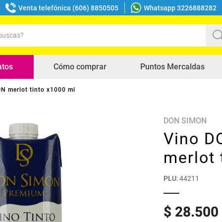
Venta telefónica (606) 8850505
Whatsapp 3226888282
uscas?
s buscados
atos
Cómo comprar
Puntos Mercaldas
N merlot tinto x1000 ml
DON SIMON
Vino D
merlot 
PLU
:
44211
$
28
.
500