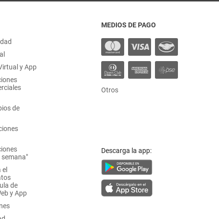
MEDIOS DE PAGO
idad
al
irtual y App
ciones
rciales
Otros
ios de
ciones
ciones
Descarga la app:
a semana"
 el
atos
ula de
Web y App
ones
ad