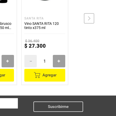
SANTA RITA
CASA GRAJALES
mbrusco
Vino SANTA RITA 120
Vino CASA GRAJALES
750 ml
tinto x375 ml
abocado x750 ml
$
36
.
400
$
27
.
300
$
37
.
200
gar
Agregar
Agregar
Suscribirme