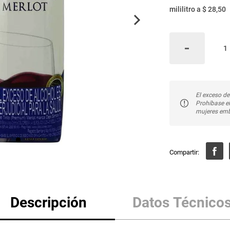
mililitro
a
$ 28,50
El exceso de
Prohíbase e
mujeres emb
Descripción
Datos Técnico