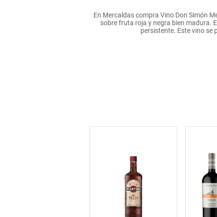
hogar
En Mercaldas compra Vino Don Simón Merlo
sobre fruta roja y negra bien madura. 
persistente. Este vino s
tecnología
moda
deportes
juguetería
25
% OFF