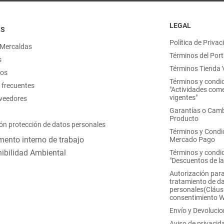
LEGAL
OS
Política de Privac
 Mercaldas
Términos del Port
s
Términos Tienda V
nos
Términos y condi
 frecuentes
"Actividades come
vigentes"
oveedores
Garantías o Camb
Producto
ón protección de datos personales
Términos y Condi
ento interno de trabajo
Mercado Pago
ibilidad Ambiental
Términos y condi
"Descuentos de l
Autorización para
tratamiento de d
personales(Cláus
consentimiento 
Envío y Devoluci
Aviso de privacid