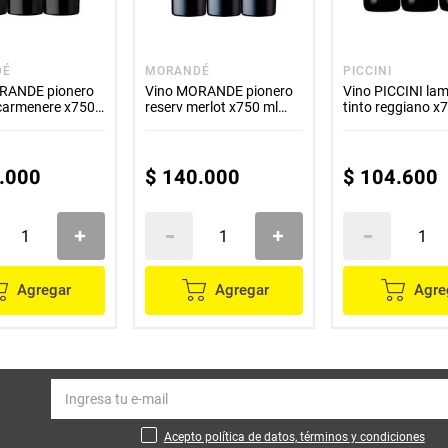
DÉ
MORANDÉ
PICCINI
RANDE pionero
Vino MORANDE pionero
Vino PICCINI la
 carmenere x750
reserv merlot x750 ml
tinto reggiano x
2x3
2x3
.
000
$
140
.
000
$
104
.
600
Agregar
Agregar
Agre
Acepto política de datos, términos y condiciones