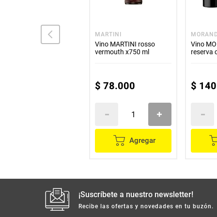
CASILLERO DEL DIABLO
MARTINI
MORAN
Vino CASILLERO DEL
Vino MARTINI rosso
Vino MO
DIABLO carmenere x750
vermouth x750 ml
reserva
ml
ml 2x3
$
72
.
300
$
54
.
225
$
78
.
000
$
140
Agregar
Agregar
¡Suscríbete a nuestro newsletter!
Recibe las ofertas y novedades en tu buzón.