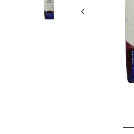
despensa
Arroz
Mantequilla
lácteos y refrigerados
vinos y licores
cuidado del bebé
mascotas
limpieza
cuidado personal
otros