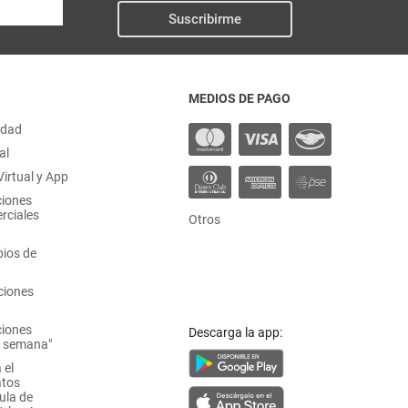
Suscribirme
MEDIOS DE PAGO
idad
al
irtual y App
ciones
rciales
Otros
ios de
ciones
ciones
Descarga la app:
a semana"
 el
atos
ula de