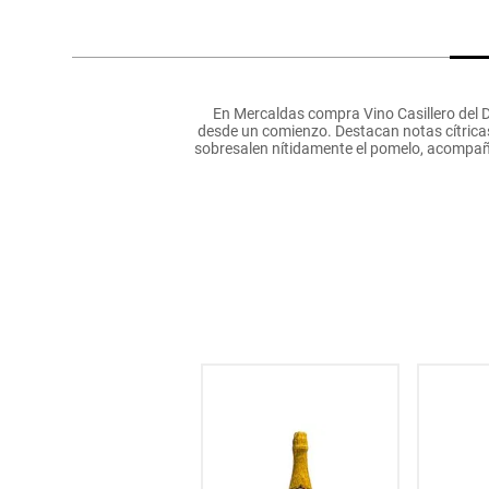
hogar
tecnología
En Mercaldas compra Vino Casillero del D
desde un comienzo. Destacan notas cítricas
moda
sobresalen nítidamente el pomelo, acompañ
deportes
juguetería