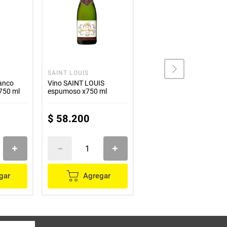
SAINT LOUIS
VIEJA BODEGA
anco
Vino SAINT LOUIS
Vino VIEJA BODEGA sin
750 ml
espumoso x750 ml
alcohol manzana x750
ml
$
58
.
200
$
5300
gar
Agregar
Agregar