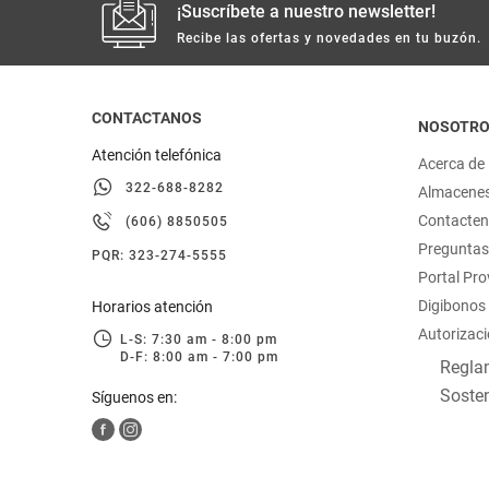
¡Suscríbete a nuestro newsletter!
Recibe las ofertas y novedades en tu buzón.
CONTACTANOS
NOSOTR
Atención telefónica
Acerca de
322-688-8282
Almacene
Contacte
(606) 8850505
Preguntas
PQR: 323-274-5555
Portal Pr
Digibonos
Horarios atención
Autorizaci
L-S: 7:30 am - 8:00 pm
D-F: 8:00 am - 7:00 pm
Reglam
Sosten
Síguenos en: