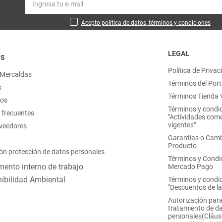
Acepto política de datos, términos y condiciones
LEGAL
OS
Política de Privac
 Mercaldas
Términos del Port
s
Términos Tienda V
nos
Términos y condi
 frecuentes
"Actividades come
vigentes"
oveedores
Garantías o Camb
Producto
ón protección de datos personales
Términos y Condi
ento interno de trabajo
Mercado Pago
ibilidad Ambiental
Términos y condi
"Descuentos de l
Autorización para
tratamiento de d
personales(Cláus