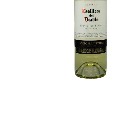
despensa
Mantequilla
Arroz
lácteos y refrigerados
vinos y licores
cuidado del bebé
mascotas
limpieza
cuidado personal
otros