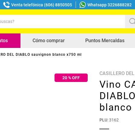
Venta telefónica (606) 8850505
Whatsapp 3226888282
uscas?
s buscados
atos
Cómo comprar
Puntos Mercaldas
ERO DEL DIABLO sauvignon blanco x750 ml
CASILLERO DEL
20
% OFF
Vino C
DIABLO
blanco
PLU
:
3162