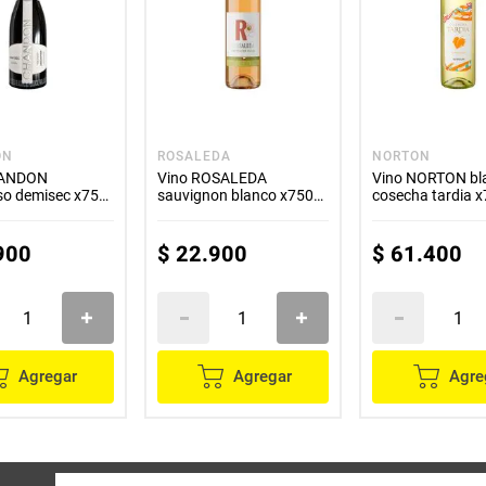
ON
ROSALEDA
NORTON
HANDON
Vino ROSALEDA
Vino NORTON bl
o demisec x750
sauvignon blanco x750
cosecha tardia x
ml
900
$
22
.
900
$
61
.
400
Agregar
Agregar
Agre