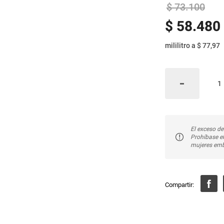
$
73
.
100
$
58
.
480
mililitro
a
$ 77,97
El exceso de
Prohíbase e
mujeres emb