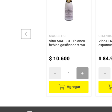
SEGÚ OLLÉ
MAGESTIC
CHAND
Vino SEGÚ OLLÉ blanco
Vino MAGESTIC blanco
Vino C
x1000 ml
bebida gasificada x750
espumos
ml
ml
$
30
.
300
$
10
.
600
$
84
.
Agregar
Agregar