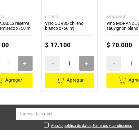
ES
CORSO
MORANDÉ
AJALES reserva
Vino CORSO chileno
Vino MORANDE p
semiseco x750 ml
blanco x750 ml
sauvignon blanc 
100
$
17
.
100
$
70
.
000
Agregar
Agregar
Agre
Acepto política de datos, términos y condiciones