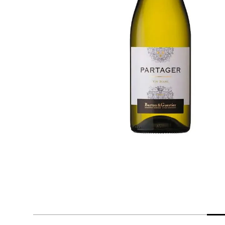
despensa
Mantequilla
Arroz
lácteos y refrigerados
vinos y licores
cuidado del bebé
mascotas
limpieza
cuidado personal
otros