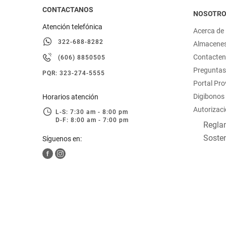
CONTACTANOS
NOSOTR
Atención telefónica
Acerca de
322-688-8282
Almacene
Contacte
(606) 8850505
Preguntas
PQR: 323-274-5555
Portal Pr
Digibonos
Horarios atención
Autorizaci
L-S: 7:30 am - 8:00 pm
D-F: 8:00 am - 7:00 pm
Reglam
Sosten
Síguenos en: