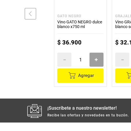
JP CHENET
GATO NEGRO
GRAJAL
Vino JP CHENET
Vino GATO NEGRO dulce
Vino GR
espumoso blanco x750
blanco x750 ml
blanco 
ml
$
73
.
600
$
36
.
900
$
32
.
Agregar
Agregar
¡Suscríbete a nuestro newsletter!
Recibe las ofertas y novedades en tu buzón.