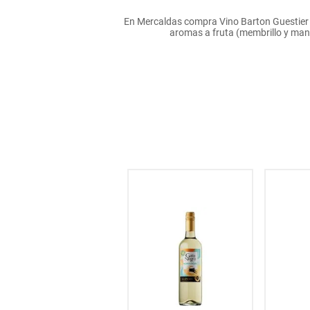
hogar
En Mercaldas compra Vino Barton Guestier Pa
aromas a fruta (membrillo y manz
tecnología
moda
deportes
juguetería