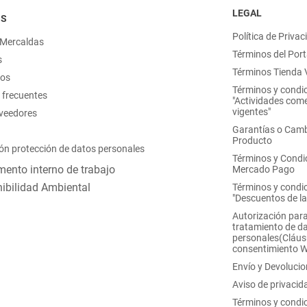
LEGAL
OS
Política de Privac
 Mercaldas
Términos del Port
s
Términos Tienda V
nos
Términos y condi
 frecuentes
"Actividades come
vigentes"
oveedores
Garantías o Camb
Producto
ón protección de datos personales
Términos y Condi
ento interno de trabajo
Mercado Pago
ibilidad Ambiental
Términos y condi
"Descuentos de l
Autorización para
tratamiento de d
personales(Cláus
consentimiento 
Envío y Devoluci
Aviso de privacid
Términos y condi