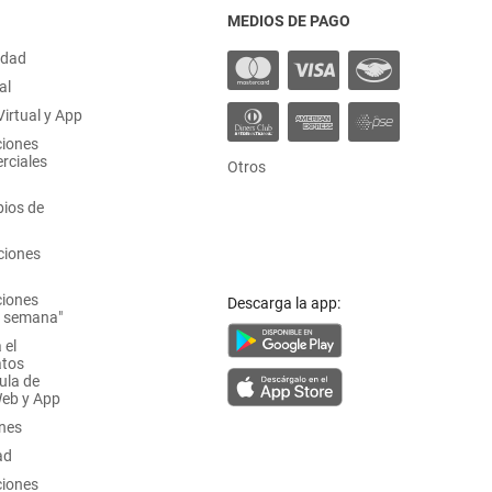
MEDIOS DE PAGO
idad
al
irtual y App
ciones
rciales
Otros
ios de
ciones
ciones
Descarga la app:
a semana"
 el
atos
ula de
Web y App
ones
ad
ciones