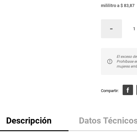
mililitro
a
$ 83,87
El exceso de
Prohíbase e
mujeres emb
Descripción
Datos Técnico