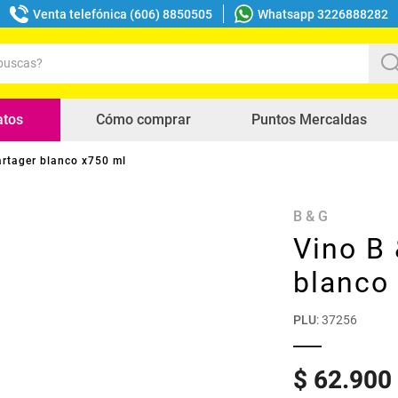
Venta telefónica (606) 8850505
Whatsapp 3226888282
uscas?
s buscados
atos
Cómo comprar
Puntos Mercaldas
artager blanco x750 ml
B & G
Vino B 
blanco
PLU
:
37256
$
62
.
900