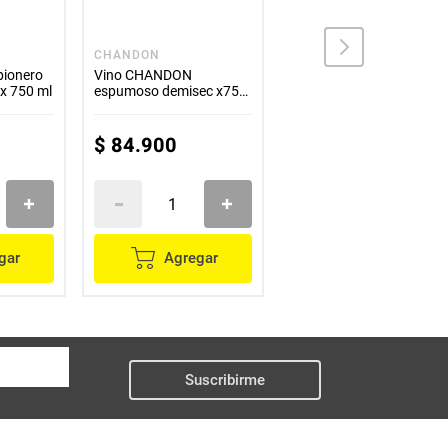
CHANDON
ROSALEDA
ionero
Vino CHANDON
Vino ROSALEDA
x 750 ml
espumoso demisec x750
sauvignon blanco x750
ml
ml
$
84
.
900
$
22
.
900
gar
Agregar
Agregar
Suscribirme