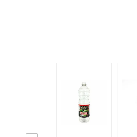
hogar
tecnología
moda
deportes
juguetería