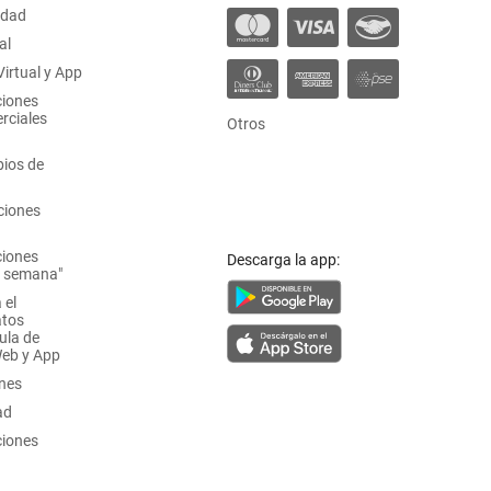
idad
al
irtual y App
ciones
rciales
Otros
ios de
ciones
ciones
Descarga la app:
a semana"
 el
atos
ula de
Web y App
ones
ad
ciones