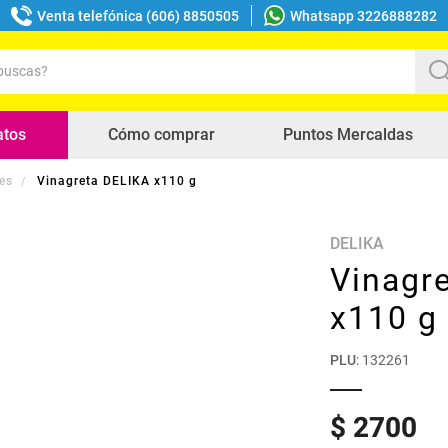
Venta telefónica (606) 8850505
Whatsapp 3226888282
uscas?
s buscados
atos
Cómo comprar
Puntos Mercaldas
es
Vinagreta DELIKA x110 g
DELIKA
Vinagr
x110 g
PLU
:
132261
$
2700