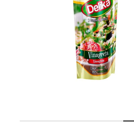
despensa
Arroz
Mantequilla
lácteos y refrigerados
vinos y licores
cuidado del bebé
mascotas
limpieza
cuidado personal
otros