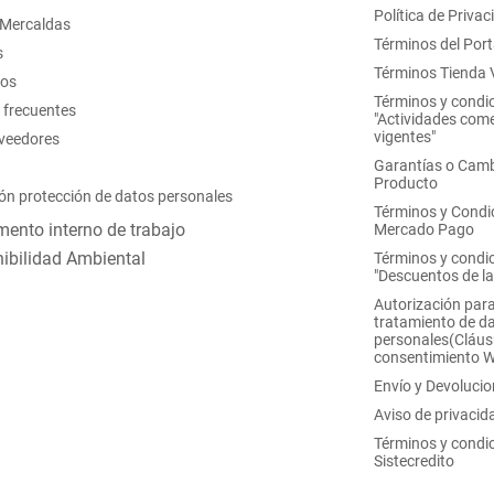
Política de Privac
 Mercaldas
Términos del Port
s
Términos Tienda V
nos
Términos y condi
 frecuentes
"Actividades come
vigentes"
oveedores
Garantías o Camb
Producto
ón protección de datos personales
Términos y Condi
ento interno de trabajo
Mercado Pago
ibilidad Ambiental
Términos y condi
"Descuentos de l
Autorización para
tratamiento de d
personales(Cláus
consentimiento 
Envío y Devoluci
Aviso de privacid
Términos y condi
Sistecredito