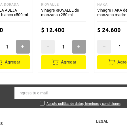
JA DORADA
RIOVALLE
HAKA
 LA ABEJA
Vinagre RIOVALLE de
Vinagre HAKA d
blanco x500 ml
manzana x250 ml
manzana madre 
0
$
12
.
400
$
24
.
600
Agregar
Agregar
Agre
Acepto política de datos, términos y condiciones
LEGAL
OS