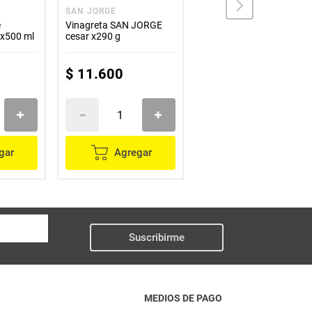
SAN JORGE
COLAVITA
e
Vinagreta SAN JORGE
Vinagre COLAVITA cidra
x500 ml
cesar x290 g
manzana x500 ml
$
11
.
600
$
26
.
100
gar
Agregar
Agregar
Suscribirme
MEDIOS DE PAGO