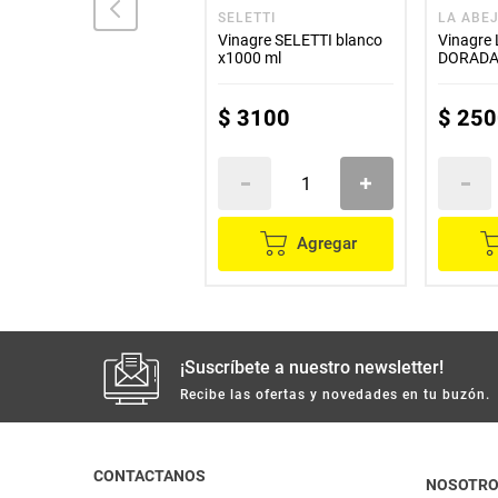
ROLAND
SELETTI
LA ABE
Vinagre ROLAND
Vinagre SELETTI blanco
Vinagre
balsámico x500 ml
x1000 ml
DORADA 
$
27
.
800
$
3100
$
250
Agregar
Agregar
¡Suscríbete a nuestro newsletter!
Recibe las ofertas y novedades en tu buzón.
CONTACTANOS
NOSOTR