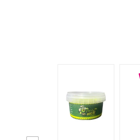
hogar
tecnología
moda
deportes
juguetería