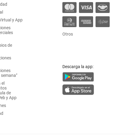
idad
al
irtual y App
ciones
rciales
Otros
ios de
ciones
Descarga la app:
ciones
a semana"
 el
atos
ula de
Web y App
ones
ad