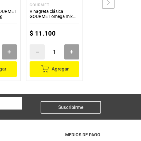
GOURMET
SAN JORGE
GOURMET
Vinagreta clásica
Chimichurri SAN JORGE
 g
GOURMET omega mix
x200 g
x250 g
$
11
.
100
$
5800
gar
Agregar
Agregar
Suscribirme
MEDIOS DE PAGO