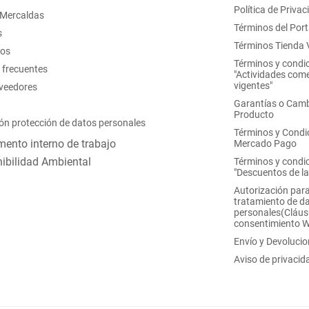
Política de Privac
 Mercaldas
Términos del Port
s
Términos Tienda V
nos
Términos y condi
 frecuentes
"Actividades come
vigentes"
oveedores
Garantías o Camb
Producto
ón protección de datos personales
Términos y Condi
ento interno de trabajo
Mercado Pago
ibilidad Ambiental
Términos y condi
"Descuentos de l
Autorización para
tratamiento de d
personales(Cláus
consentimiento 
Envío y Devoluci
Aviso de privacid