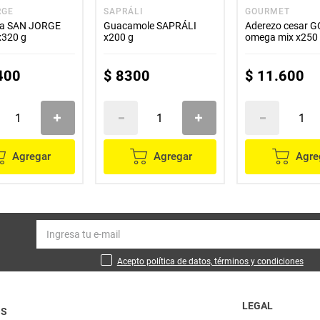
RGE
SAPRÁLI
GOURMET
ta SAN JORGE
Guacamole SAPRÁLI
Aderezo cesar 
 x320 g
x200 g
omega mix x250
400
$
8300
$
11
.
600
Agregar
Agregar
Agre
Acepto política de datos, términos y condiciones
LEGAL
OS