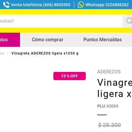
Venta telefónica (606) 8850505
Whatsapp 3226888282
uscas?
s buscados
atos
Cómo comprar
Puntos Mercaldas
zos
Vinagreta ADEREZOS ligera x1050 g
ADEREZOS
15
% OFF
Vinagr
ligera 
PLU
:
65069
$
25
.
300