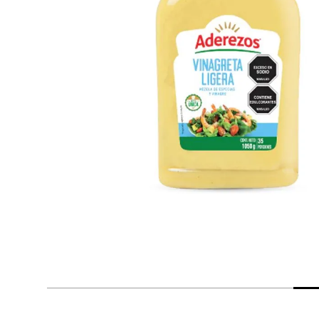
despensa
Arroz
Aceite
lácteos y refrigerados
vinos y licores
cuidado del bebé
mascotas
limpieza
cuidado personal
otros