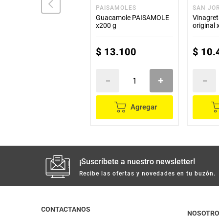
BADIA
PAISAMOLES
SAN JO
Chimichurri BADIA aceite
Guacamole PAISAMOLE
Vinagre
oliva x226,8 g
x200 g
original
$
22
.
100
$
13
.
100
$
10
.
Agregar
Agregar
¡Suscríbete a nuestro newsletter!
Recibe las ofertas y novedades en tu buzón.
CONTACTANOS
NOSOTR