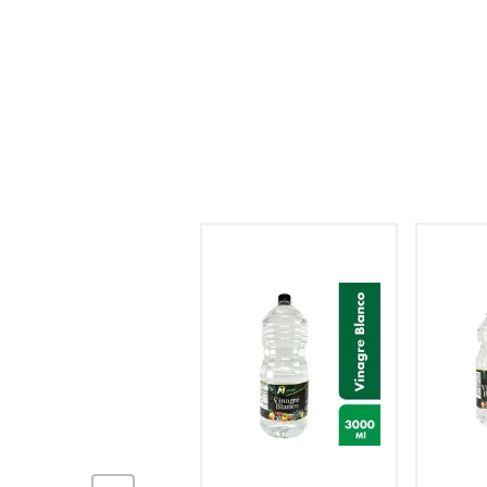
hogar
tecnología
moda
deportes
juguetería