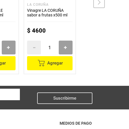
LA CORUÑA
COLAVITA
LE
Vinagre LA CORUÑA
Vinagre COLAVITA cidra
ml
sabor a frutas x500 ml
manzana x500 ml
$
4600
$
26
.
100
gar
Agregar
Agregar
Suscribirme
MEDIOS DE PAGO