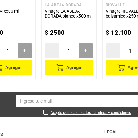
LA ABEJA DORADA
RIOVALLE
 M x500 ml
Vinagre LA ABEJA
Vinagre RIOVAL
DORADA blanco x500 ml
balsámico x250 
0
$
2500
$
12
.
100
Agregar
Agregar
Agre
Acepto política de datos, términos y condiciones
LEGAL
OS