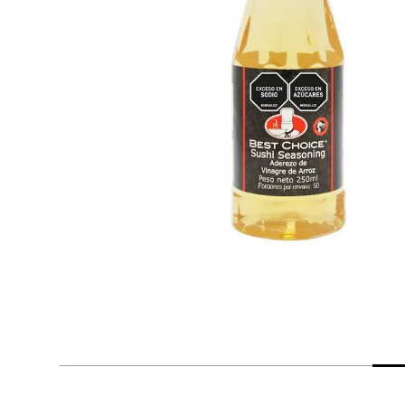
despensa
Arroz
Mantequilla
lácteos y refrigerados
vinos y licores
cuidado del bebé
mascotas
limpieza
cuidado personal
otros