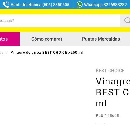
Venta telefónica (606) 8850505
Whatsapp 3226888282
uscas?
s buscados
atos
Cómo comprar
Puntos Mercaldas
es
Vinagre de arroz BEST CHOICE x250 ml
BEST CHOICE
Vinagre
BEST C
ml
PLU
:
128668