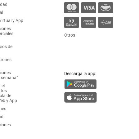
idad
al
irtual y App
ciones
rciales
Otros
ios de
ciones
ciones
Descarga la app:
a semana"
 el
atos
ula de
Web y App
ones
ad
ciones