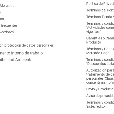
Política de Privac
 Mercaldas
Términos del Port
s
Términos Tienda V
nos
Términos y condi
 frecuentes
"Actividades come
vigentes"
oveedores
Garantías o Camb
Producto
ón protección de datos personales
Términos y Condi
ento interno de trabajo
Mercado Pago
ibilidad Ambiental
Términos y condi
"Descuentos de l
Autorización para
tratamiento de d
personales(Cláus
consentimiento 
Envío y Devoluci
Aviso de privacid
Términos y condi
Sistecredito