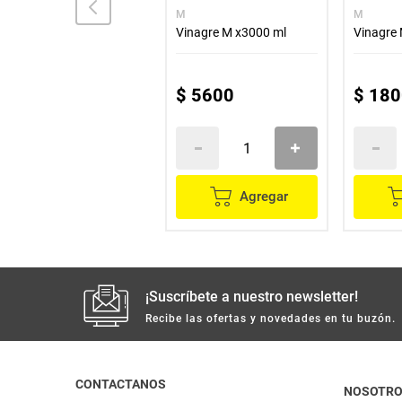
ROLAND
M
M
Vinagre ROLAND
Vinagre M x3000 ml
Vinagre
balsámico x250 ml
$
21
.
100
$
5600
$
180
Agregar
Agregar
¡Suscríbete a nuestro newsletter!
Recibe las ofertas y novedades en tu buzón.
CONTACTANOS
NOSOTR