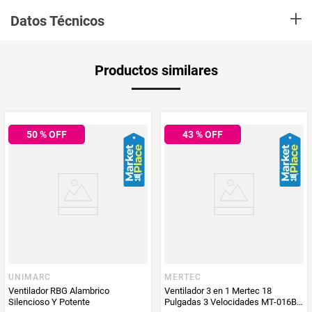
Disfruta de una brisa fresca donde sea que estés con este ventilador
+
portátil recargable. Su diseño plegable y compacto lo hace ideal para
Datos Técnicos
usar en casa, la oficina o durante tus viajes. Con batería integrada,
múltiples niveles de velocidad y rotación ajustable, ofrece un flujo de
aire potente y silencioso. Perfecto para combatir el calor sin ocupar
Garantía
1 Mes
espacio. ¡Comodidad y frescura en la palma de tu mano!
Productos similares
Producto
DETALLES
Aplica Compra
Solo aplica domicilio
y Recoge en
MOSTRAR MÁS
Tienda
50
% OFF
43
% OFF
Voltaje: 110V
Tipo de alimentación: USB
Tipo de
Material: aluminio resistente y plástico
3 días hábiles
pantalla
Diseño plegable y compacto, fácil de guardar
Ventilador portátil ideal para casa, oficina o viajes
Tiempo de
3 días hábiles
Carga por cable USB (incluido)
entrega
Múltiples velocidades de ventilación ajustables
Funcionamiento silencioso, ideal para dormir o trabajar
Producto
AML Comercializadora
UNIMARC
MERTEC
Altura ajustable según necesidad
Enviado Por
Ventilador RBG Alambrico
Ventilador 3 en 1 Mertec 18
Silencioso Y Potente
Pulgadas 3 Velocidades MT-016B
Cabezal giratorio hasta 180°