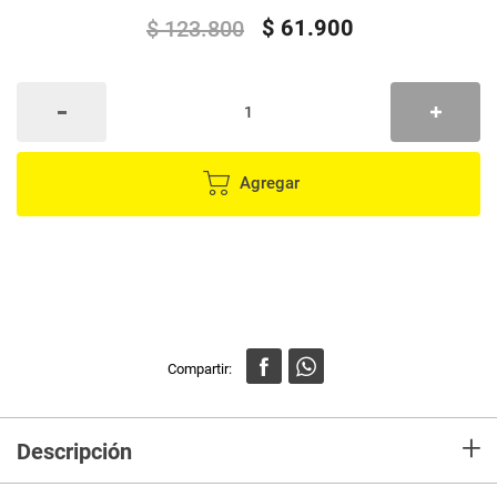
$
61
.
900
$
123
.
800
Agregar
+
Descripción