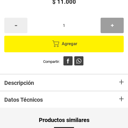
$
11
.
000
Agregar
+
Descripción
Velon SAN MARTIN #8 santa marta
+
Datos Técnicos
Peso Neto
1
Productos similares
Producto (kg)