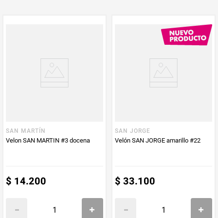
PUM - Unidad
Unidad
de Medida
SAN MARTÍN
SAN JORGE
Velon SAN MARTIN #3 docena
Velón SAN JORGE amarillo #22
$
14
.
200
$
33
.
100