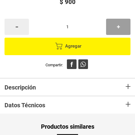
$
900
Agregar
+
Descripción
En Mercaldas compra Velón SAN MARTIN #2
+
Datos Técnicos
Peso Neto
1
Productos similares
Producto (kg)