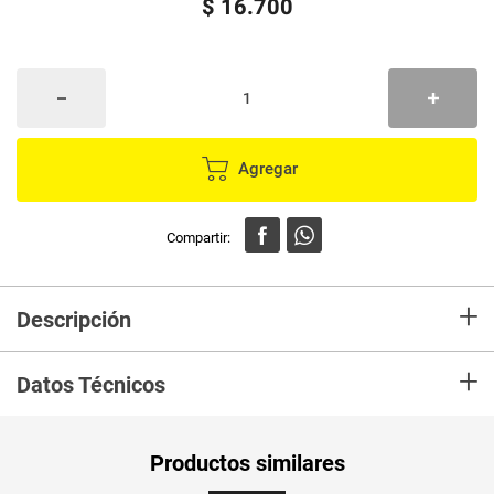
$
16
.
700
Agregar
+
Descripción
Velon SAN MARTIN #11
+
Datos Técnicos
Peso Neto
1
Productos similares
Producto (kg)