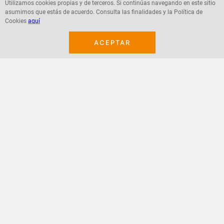
Utilizamos cookies propias y de terceros. Si continúas navegando en este sitio
asumimos que estás de acuerdo. Consulta las finalidades y la Política de
Agregar
Agregar
Cookies
aquí
ACEPTAR
¡Suscribete a nuestro newsletter!
Recibe las ofertas y novedades en tu buzón.
Acepto política de datos, términos y condiciones
Suscribirme
+
CONTACTANOS